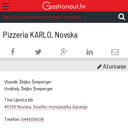
☰
Najveća hrvatska baza restorana i recepata
Pizzeria KARLO, Novska
Ažuriranje
Vlasnik:
Željko Šneperger
Voditelj:
Željko Šneperger
Tina Ujevića bb
44330 Novska
,
Sisačko-moslavačka županija
Telefon:
044608608