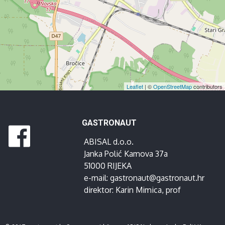
Leaflet
| ©
OpenStreetMap
contributors
GASTRONAUT
ABISAL d.o.o.
Janka Polić Kamova 37a
51000 RIJEKA
e-mail:
gastronaut@gastronaut.hr
direktor:
Karin Mimica
, prof