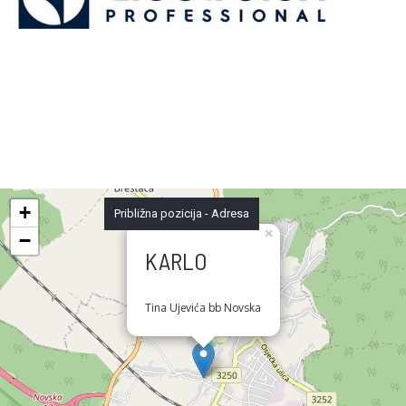
+
Približna pozicija - Adresa
×
−
KARLO
Tina Ujevića bb Novska