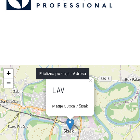
+
Približna pozicija - Adresa
×
−
LAV
Matije Gupca 7 Sisak