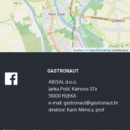
Leaflet
| ©
OpenStreetMap
contributors
GASTRONAUT
ABISAL d.o.o.
Janka Polić Kamova 37a
51000 RIJEKA
e-mail:
gastronaut@gastronaut.hr
direktor:
Karin Mimica
, prof