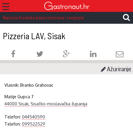
☰
Najveća hrvatska baza restorana i recepata
Pizzeria LAV, Sisak
Ažuriranje
Vlasnik:
Branko Grahovac
Matije Gupca 7
44000 Sisak
,
Sisačko-moslavačka županija
Telefon:
044540590
Telefon:
099522529