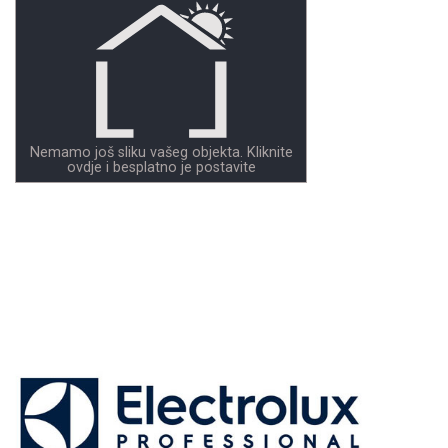
Nemamo još sliku vašeg objekta. Kliknite
ovdje i besplatno je postavite