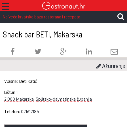
☰
Najveća hrvatska baza restorana i recepata
Snack bar BETI, Makarska
Ažuriranje
Vlasnik:
Beti Katić
Lištun 1
21300 Makarska
,
Splitsko-dalmatinska županija
Telefon:
021612185