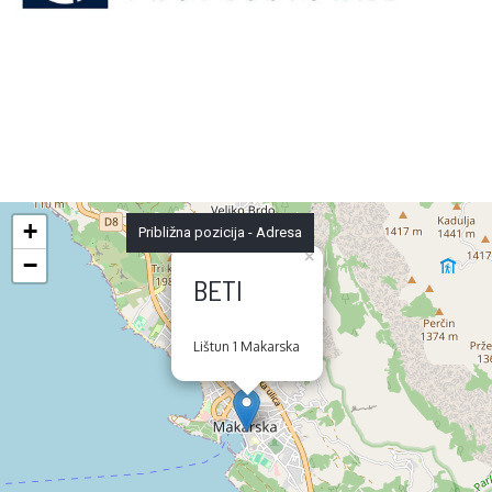
+
Približna pozicija - Adresa
×
−
BETI
Lištun 1 Makarska