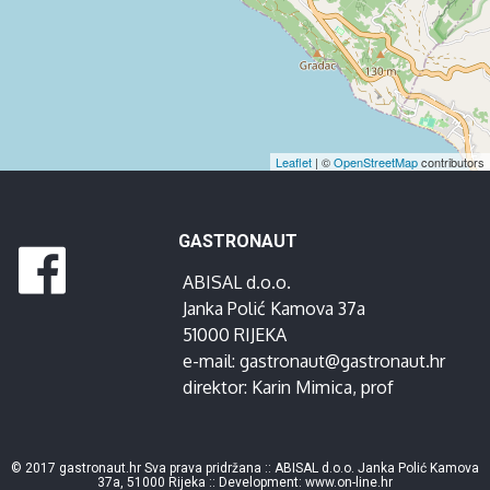
Leaflet
| ©
OpenStreetMap
contributors
GASTRONAUT
ABISAL d.o.o.
Janka Polić Kamova 37a
51000 RIJEKA
e-mail:
gastronaut@gastronaut.hr
direktor:
Karin Mimica
, prof
© 2017 gastronaut.hr Sva prava pridržana :: ABISAL d.o.o. Janka Polić Kamova
37a, 51000 Rijeka :: Development:
www.on-line.hr