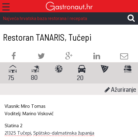
☰
Najveća hrvatska baza restorana i recepata
Restoran TANARIS, Tučepi
80
75
20
Ažuriranje
Vlasnik:
Miro Tomas
Voditelj:
Marino Visković
Slatina 2
21325 Tučepi
,
Splitsko-dalmatinska županija