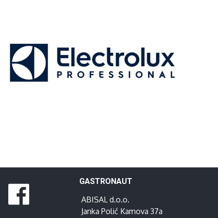
GASTRONAUT
ABISAL d.o.o.
Janka Polić Kamova 37a