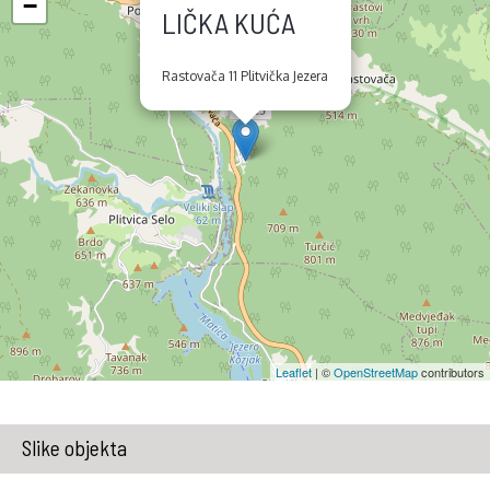
−
LIČKA KUĆA
Rastovača 11 Plitvička Jezera
Leaflet
| ©
OpenStreetMap
contributors
Slike objekta