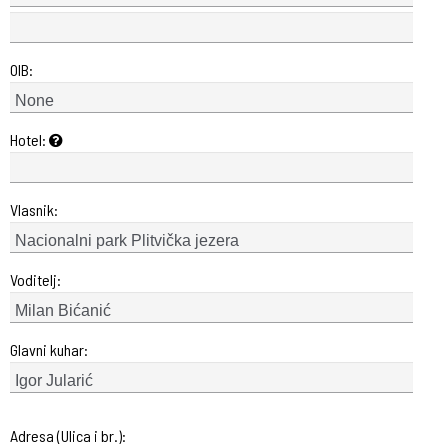
OIB:
Hotel:
Vlasnik:
Voditelj:
Glavni kuhar:
Adresa (Ulica i br.):