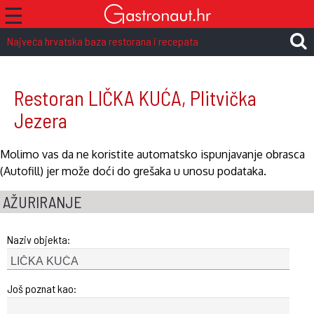
☰
Najveća hrvatska baza restorana i recepata
Restoran LIČKA KUĆA, Plitvička
Jezera
Molimo vas da ne koristite automatsko ispunjavanje obrasca
(Autofill) jer može doći do grešaka u unosu podataka.
AŽURIRANJE
Naziv objekta:
Još poznat kao: