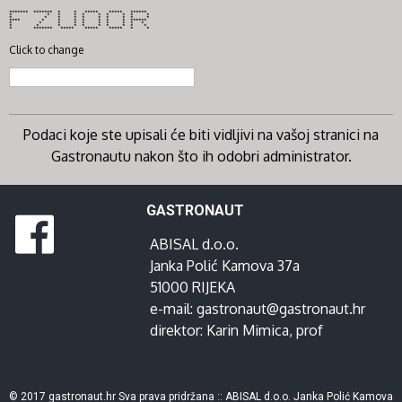
******* ******* * * ***** ***** ******
* * * * * * * * * *
* * * * * * * * * *
**** * * * * * * * ******
* * * * * * * * * *
* * * * * * * * * *
* ******* ***** ***** ***** * *
Click to change
Podaci koje ste upisali će biti vidljivi na vašoj stranici na
Gastronautu nakon što ih odobri administrator.
GASTRONAUT
ABISAL d.o.o.
Janka Polić Kamova 37a
51000 RIJEKA
e-mail:
gastronaut@gastronaut.hr
direktor:
Karin Mimica
, prof
© 2017 gastronaut.hr Sva prava pridržana :: ABISAL d.o.o. Janka Polić Kamova