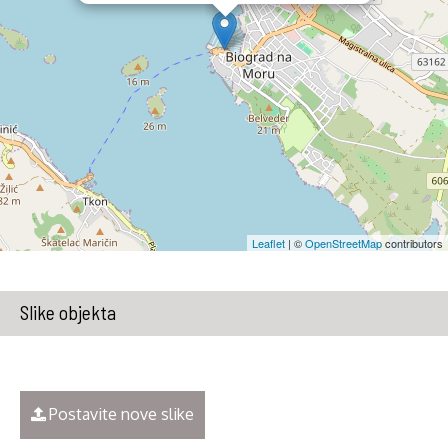
Leaflet
| ©
OpenStreetMap
contributors
Slike objekta
Postavite nove slike