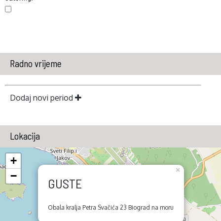
Radno vrijeme
Dodaj novi period
Lokacija
+
×
−
GUSTE
Obala kralja Petra Svačića 23 Biograd na moru