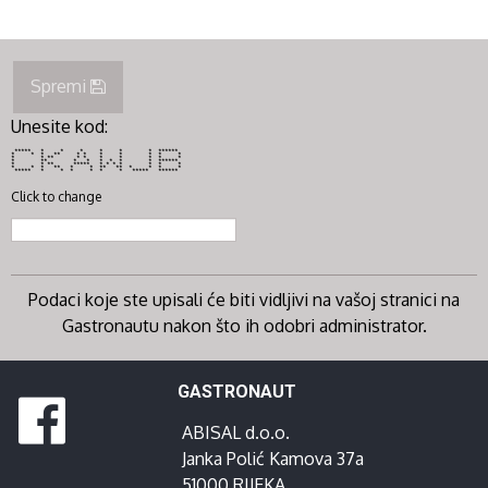
Spremi
Unesite kod:
***** * * * * * * ******
* * * ** * * * * * * *
* * ** * * * * * * *
* ** * * * * * * ******
* * ** ***** * * * * * * *
* * * ** * * ** ** * * * *
***** * * * * * * ***** ******
Click to change
Podaci koje ste upisali će biti vidljivi na vašoj stranici na
Gastronautu nakon što ih odobri administrator.
GASTRONAUT
ABISAL d.o.o.
Janka Polić Kamova 37a
51000 RIJEKA