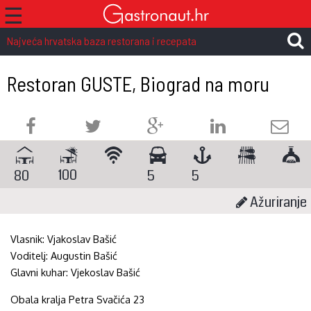
☰
Najveća hrvatska baza restorana i recepata
Restoran GUSTE, Biograd na moru
100
80
5
5
Ažuriranje
Vlasnik:
Vjakoslav Bašić
Voditelj:
Augustin Bašić
Glavni kuhar:
Vjekoslav Bašić
Obala kralja Petra Svačića 23