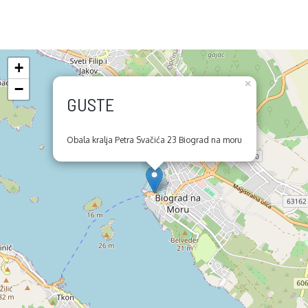
+
×
−
GUSTE
Obala kralja Petra Svačića 23 Biograd na moru