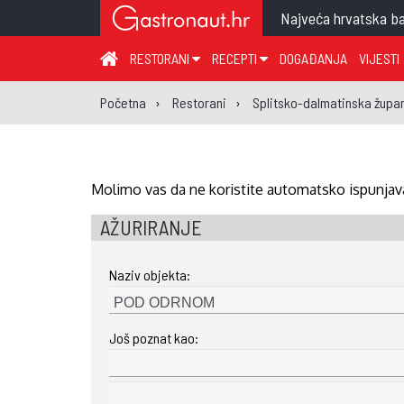
Najveća hrvatska ba
RESTORANI
RECEPTI
DOGAĐANJA
VIJESTI
ZAGREB I ZAGREBAČKA ŽUPANIJA
JUHA
PR
Početna
Restorani
Splitsko-dalmatinska župan
MEĐIMURSKA ŽUPANIJA
GLAVNO JELO
ME
KARLOVAČKA ŽUPANIJA
PRILOG
UM
KOPRIVNIČKO-KRIŽEVAČKA ŽUPANIJA
SALATA
DE
Molimo vas da ne koristite automatsko ispunjava
PRIMORSKO-GORANSKA ŽUPANIJA
PIZZA
NA
AŽURIRANJE
VIROVITIČKO-PODRAVSKA ŽUPANIJA
Naziv objekta:
BRODSKO-POSAVSKA ŽUPANIJA
OSJEČKO-BARANJSKA ŽUPANIJA
Još poznat kao:
VUKOVARSKO-SRIJEMSKA ŽUPANIJA
ISTARSKA ŽUPANIJA