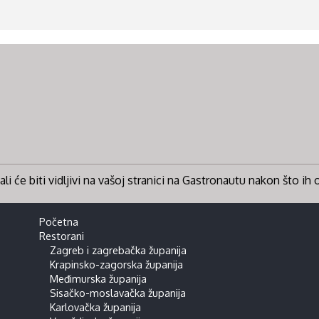
li će biti vidljivi na vašoj stranici na Gastronautu nakon što ih
Početna
Restorani
Zagreb i zagrebačka županija
Krapinsko-zagorska županija
Međimurska županija
Sisačko-moslavačka županija
Karlovačka županija