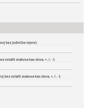
roj bez jedinične mjere):
ez ostalih znakova kao slova, +, /, -):
oj bez ostalih znakova kao slova, +, /, -):