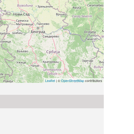
Leaflet
| ©
OpenStreetMap
contributors