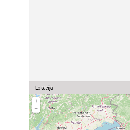
Lokacija
+
−