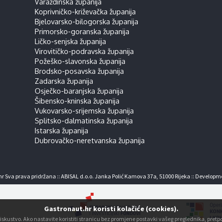
Varaždinska županija
Koprivničko-križevačka županija
Bjelovarsko-bilogorska županija
Primorsko-goranska županija
Ličko-senjska županija
Virovitičko-podravska županija
Požeško-slavonska županija
Brodsko-posavska županija
Zadarska županija
Osječko-baranjska županija
Šibensko-kninska županija
Vukovarsko-srijemska županija
Splitsko-dalmatinska županija
Istarska županija
Dubrovačko-neretvanska županija
r Sva prava pridržana :: ABISAL d.o.o. Janka Polić Kamova 37a, 51000 Rijeka :: Developm
Gastronaut.hr koristi kolačiće (cookies).
ko iskustvo. Ako nastavite koristiti stranicu bez promjene postavki vašeg preglednika, pre