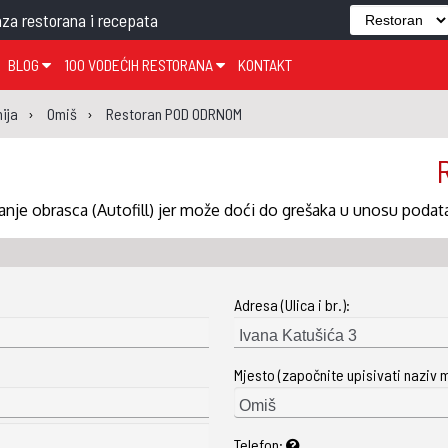
za restorana i recepata
BLOG
100 VODEĆIH RESTORANA
KONTAKT
EDJELO
TEMA TJEDNA
KRAPINSKO-ZAGORSKA ŽUPANIJA
GLASANJE
KNJIGE
ZANIMLJIVOSTI
ija
Omiš
Restoran POD ODRNOM
ĐUJELO
KLUB
SISAČKO-MOSLAVAČKA ŽUPANIJA
GASTRO REGIJE
AK
VARAŽDINSKA ŽUPANIJA
SERT
BJELOVARSKO-BILOGORSKA ŽUPANIJA
nje obrasca (Autofill) jer može doći do grešaka u unosu podat
PICI
LIČKO-SENJSKA ŽUPANIJA
POŽEŠKO-SLAVONSKA ŽUPANIJA
Adresa (Ulica i br.):
ZADARSKA ŽUPANIJA
ŠIBENSKO-KNINSKA ŽUPANIJA
Mjesto (započnite upisivati naziv 
SPLITSKO-DALMATINSKA ŽUPANIJA
DUBROVAČKO-NERETVANSKA ŽUPANIJA
Telefon: