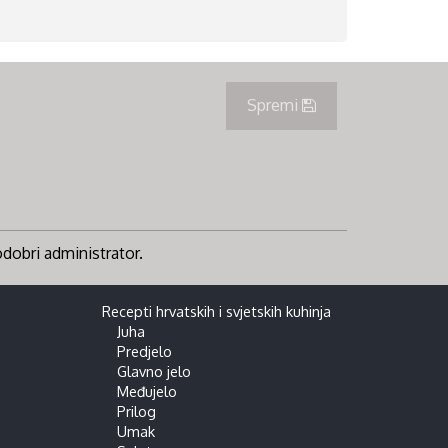
Spremi
 odobri administrator.
Recepti hrvatskih i svjetskih kuhinja
Juha
Predjelo
Glavno jelo
Međujelo
Prilog
Umak