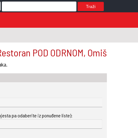
Traži
Restoran POD ODRNOM, Omiš
aka.
mjesta pa odaberite iz ponuđene liste):