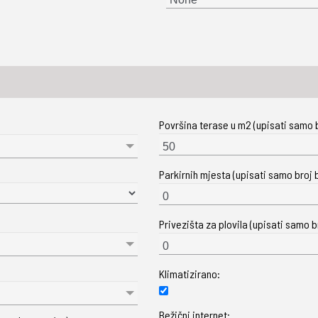
Površina terase u m2 (upisati samo b
Parkirnih mjesta (upisati samo broj b
Privezišta za plovila (upisati samo br
Klimatizirano:
Bežični internet: