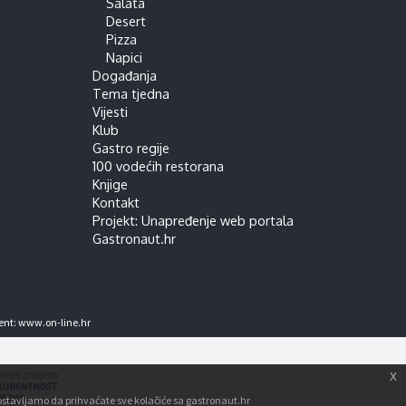
Salata
Desert
Pizza
Napici
Događanja
Tema tjedna
Vijesti
Klub
Gastro regije
100 vodećih restorana
Knjige
Kontakt
Projekt: Unapređenje web portala
Gastronaut.hr
ent:
www.on-line.hr
x
tpostavljamo da prihvaćate sve kolačiće sa gastronaut.hr