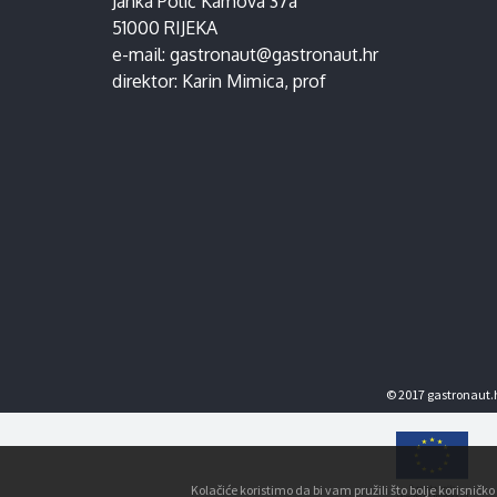
Janka Polić Kamova 37a
51000 RIJEKA
e-mail:
gastronaut@gastronaut.hr
direktor:
Karin Mimica
, prof
© 2017 gastronaut.h
Kolačiće koristimo da bi vam pružili što bolje korisnič