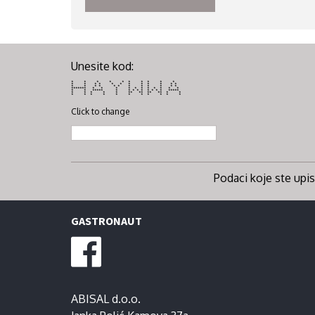
Unesite kod:
* * * * * * * * * *
* * * * * * * * * * * *
* * * * * * * * * * * *
******* * * * * * * * * * * *
* * ***** * * * * * * * * * *****
* * * * * ** ** ** ** * *
* * * * * * * * * * *
Click to change
Podaci koje ste upisa
GASTRONAUT
ABISAL d.o.o.