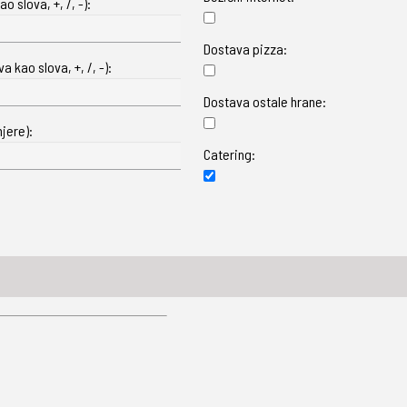
o slova, +, /, -):
Dostava pizza:
 kao slova, +, /, -):
Dostava ostale hrane:
jere):
Catering: