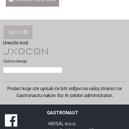
Spremi
Unesite kod:
* * * ***** ***** ***** * *
* * * * * * * * * ** *
* * * * * * * * * * *
* * * * * * * * * *
* * * * * * * * * * * * *
* * * * * * * * * * * **
***** * * **** * ***** **** * * *
Click to change
Podaci koje ste upisali će biti vidljivi na vašoj stranici na
Gastronautu nakon što ih odobri administrator.
GASTRONAUT
ABISAL d.o.o.