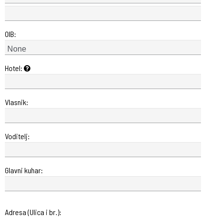
OIB:
Hotel:
Vlasnik:
Voditelj:
Glavni kuhar:
Adresa (Ulica i br.):