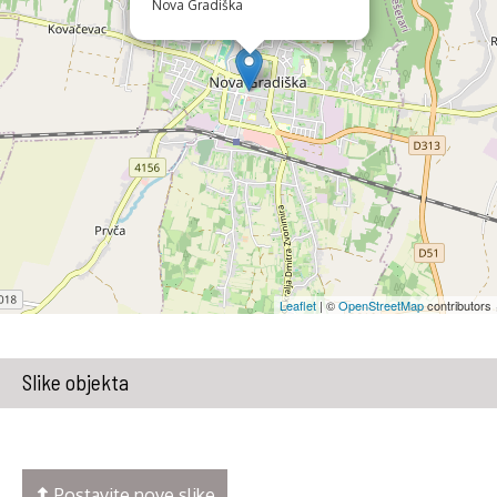
Nova Gradiška
Leaflet
| ©
OpenStreetMap
contributors
Slike objekta
Postavite nove slike