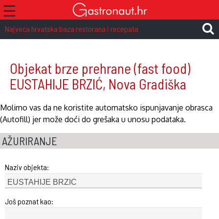
☰
Najveća hrvatska baza restorana i recepata
Objekat brze prehrane (fast food)
EUSTAHIJE BRZIĆ, Nova Gradiška
Molimo vas da ne koristite automatsko ispunjavanje obrasca
(Autofill) jer može doći do grešaka u unosu podataka.
AŽURIRANJE
Naziv objekta:
Još poznat kao: