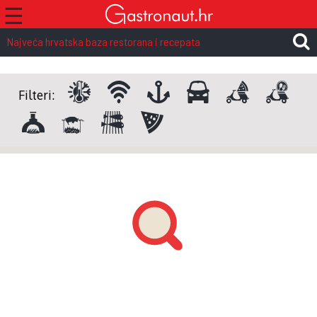
☰
Najveća hrvatska baza restorana i recepata
Filteri: