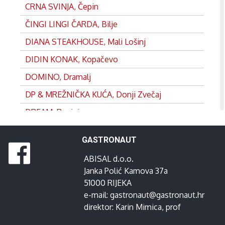
CRNA SVINJA, Čepin
ČINGI LINGI ČARDA, Bilje
DIANA STEAKHOUSE, Mali Lošinj
DIDIN KONAK, Kopačevo
DOMINO, Dramalj
DP & MREŽNIČKA KUĆA, Donji Zvečaj
DREAM, Rovinj
DVOR, Split
GASTRONAUT
EDEN, Satnica
ABISAL d.o.o.
FRANKOPAN, Ogulin
Janka Polić Kamova 37a
GANEUM, Lovran
51000 RIJEKA
e-mail:
gastronaut@gastronaut.hr
GOSPOJA, Vrbnik
direktor:
Karin Mimica
, prof
GRADINA, Josipdol