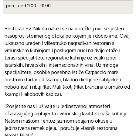
pon - ned 11:00 - 01:00
Restoran Sv. Nikola nalazi se na porečkoj rivi, smješten
nasuprot istoimenog otoka po kojem je i dobio ime. Ovaj
luksuzno uređen i višestruko nagrađivan restoran s
vrhunskom kuhinjom i poslugom nudi na dvije etaže i
terasi specijalitete regionalne kuhinje uz veliki izbor
istarskih, hrvatskih i internacionalnih vina. Uz mnoge
specijalitete, osoblje posebno ističe Carpaccio mare
nostrum (tartar od škampi, hladno dimljene sabljarke i
hobotnice) i riblji filet Mali školj (filet brancina u umaku od
škampi i jakobovih kapica).
“Posjetite nas i uživajte u jedinstvenoj atmosferi
očaravajućeg ambijenta i vrhunskoj kvaliteti naše kuhinje.
Našom maštom i entuzijazmom spajamo okuse u
jedinstvena remek djela.” poručuje vlasnik restorana
Nikola Bijelić.