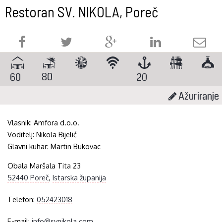
Restoran SV. NIKOLA, Poreč
80
60
20
Ažuriranje
Vlasnik:
Amfora d.o.o.
Voditelj:
Nikola Bijelić
Glavni kuhar:
Martin Bukovac
Obala Maršala Tita 23
52440 Poreč
,
Istarska županija
Telefon:
052423018
E-mail:
info@svnikola.com