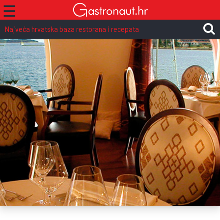
☰
Najveća hrvatska baza restorana i recepata