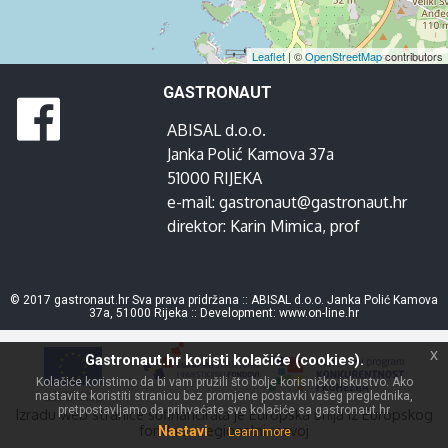
Leaflet
| ©
OpenStreetMap
contributors
GASTRONAUT
ABISAL d.o.o.
Janka Polić Kamova 37a
51000 RIJEKA
e-mail:
gastronaut@gastronaut.hr
direktor:
Karin Mimica
, prof
© 2017 gastronaut.hr Sva prava pridržana :: ABISAL d.o.o. Janka Polić Kamova
37a, 51000 Rijeka :: Development:
www.on-line.hr
x
Gastronaut.hr koristi kolačiće (cookies).
Kolačiće koristimo da bi vam pružili što bolje korisničko iskustvo. Ako
nastavite koristiti stranicu bez promjene postavki vašeg preglednika,
pretpostavljamo da prihvaćate sve kolačiće sa gastronaut.hr
Izradu web stranice sufinancirala je Europska unija iz Europskog
fonda za regionalni razvoj
Nastavi
Learn more