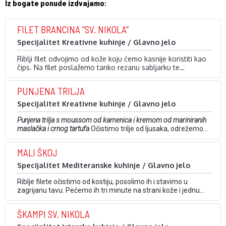
Iz bogate ponude izdvajamo:
FILET BRANCINA “SV. NIKOLA”
Specijalitet Kreativne kuhinje / Glavno jelo
Riblji filet odvojimo od kože koju ćemo kasnije koristiti kao
čips. Na filet poslažemo tanko rezanu sabljarku te
zarolamo. Rolicu pečemo 10 minuta na 180 °C.
Za čips od riblje kože, kožu stavimo u pleh na masni papir
te prekrijemo još jednim masnim papirom i manjim plehom
PUNJENA TRILJA
kako bi kod …
Specijalitet Kreativne kuhinje / Glavno jelo
Punjena trilja s moussom od kamenica i kremom od mariniranih
maslačka i crnog tartufa
Očistimo trilje od ljusaka, odrežemo
im glavu pa s tankim i dugim nožićem odstranimo središnju
kost ribe da dobijemo mjesto za mouss. Mouss od kamenica
MALI ŠKOJ
pripremimo tako da u posudu stavimo dva bjelanjka,
istučemo ih u …
Specijalitet Mediteranske kuhinje / Glavno jelo
Riblje filete očistimo od kostiju, posolimo ih i stavimo u
zagrijanu tavu. Pečemo ih tri minute na strani kože i jednu
minutu na drugoj strani. Gotove filete izvadimo, dodamo
kapesantu i repove škampa, kratko sotiramo, podlijemo
ŠKAMPI SV. NIKOLA
biskom i temeljcem od škampa. Kratko prokuhamo, posolimo,
popaprimo i vratimo riblje filete u …