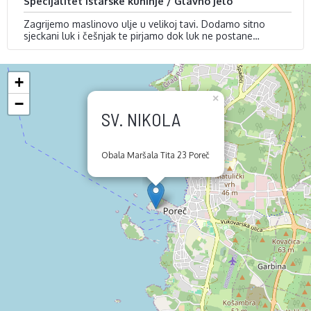
Specijalitet Istarske kuhinje / Glavno jelo
Zagrijemo maslinovo ulje u velikoj tavi. Dodamo sitno
sjeckani luk i češnjak te pirjamo dok luk ne postane
staklast.
Dodamo škampe i pržimo ih nekoliko minuta dok ne
postanu ružičasti. Izvadimo ih iz tave i ostavimo sa strane.
+
U istu tavu dodamo rižu. Kratko je pirjamo dok ne postane
staklasta.
×
−
SV. NIKOLA
Obala Maršala Tita 23 Poreč