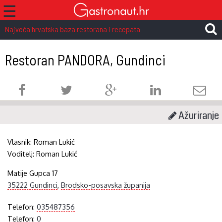
☰
Najveća hrvatska baza restorana i recepata
Restoran PANDORA, Gundinci
Ažuriranje
Vlasnik:
Roman Lukić
Voditelj:
Roman Lukić
Matije Gupca 17
35222 Gundinci
,
Brodsko-posavska županija
Telefon:
035487356
Telefon:
0