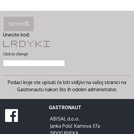
Spremi
Unesite kod:
* ****** ****** * * * * *******
* * * * * * * * ** *
* * * * * * * * ** *
* ****** * * * ** *
* * * * * * * ** *
* * * * * * * ** *
******* * * ****** * * * *******
Click to change
Podaci koje ste upisali će biti vidljivi na vašoj stranici na
Gastronautu nakon što ih odobri administrator.
GASTRONAUT
ABISAL d.o.o.
Janka Polić Kamova 37a
51000 RIJEKA