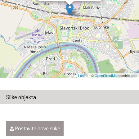
Leaflet
| ©
OpenStreetMap
contributors
Slike objekta
Postavite nove slike