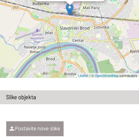
Leaflet
| ©
OpenStreetMap
contributors
Slike objekta
Postavite nove slike