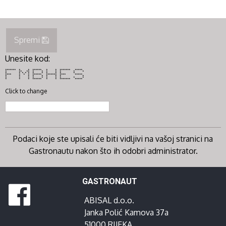
Spremi
Unesite kod:
******* * * ****** * * ******* *****
* ** ** * * * * * * *
* * * * * * * * * * *
**** * * * ****** ******* **** *****
* * * * * * * * *
* * * * * * * * * *
* * * ****** * * ******* *****
Click to change
Podaci koje ste upisali će biti vidljivi na vašoj stranici na
Gastronautu nakon što ih odobri administrator.
GASTRONAUT
ABISAL d.o.o.
Janka Polić Kamova 37a
51000 RIJEKA