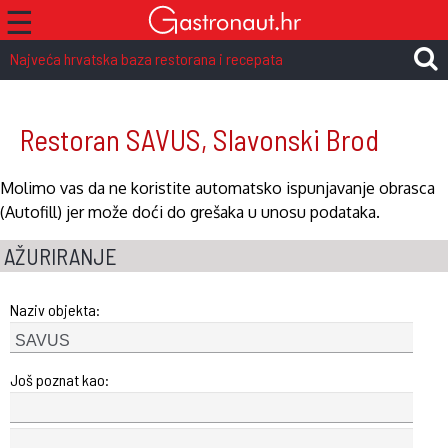
☰
Najveća hrvatska baza restorana i recepata
Restoran SAVUS, Slavonski Brod
Molimo vas da ne koristite automatsko ispunjavanje obrasca
(Autofill) jer može doći do grešaka u unosu podataka.
AŽURIRANJE
Naziv objekta:
Još poznat kao: