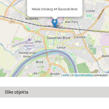
Nikole Zrinskog 44 Slavonski Brod
Leaflet
| ©
OpenStreetMap
contributors
Slike objekta