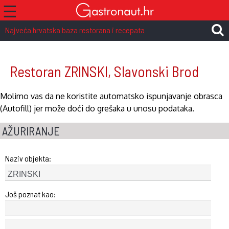
☰
Najveća hrvatska baza restorana i recepata
Restoran ZRINSKI, Slavonski Brod
Molimo vas da ne koristite automatsko ispunjavanje obrasca
(Autofill) jer može doći do grešaka u unosu podataka.
AŽURIRANJE
Naziv objekta:
Još poznat kao: