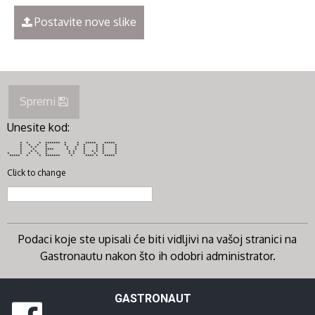
Postavite nove slike
Spremi
Unesite kod:
* * * ******* * * ***** *****
* * * * * * * * * *
* * * * * * * * * *
* * **** * * * * * *
* * * * * * * * * * *
* * * * * * * * * * *
***** * * ******* * **** * *****
Click to change
Podaci koje ste upisali će biti vidljivi na vašoj stranici na
Gastronautu nakon što ih odobri administrator.
GASTRONAUT