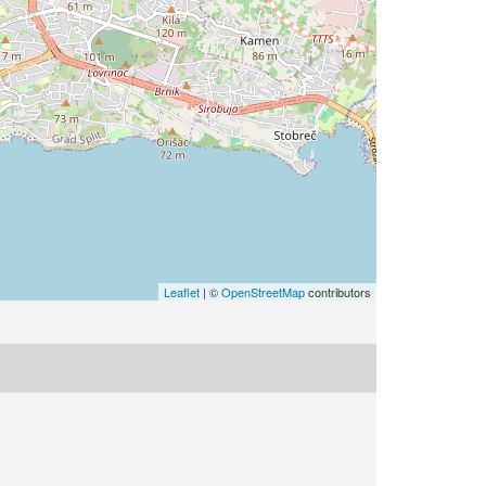
Leaflet
| ©
OpenStreetMap
contributors