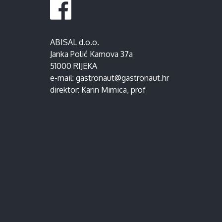
ABISAL d.o.o.
Janka Polić Kamova 37a
51000 RIJEKA
e-mail:
gastronaut@gastronaut.hr
direktor:
Karin Mimica
, prof