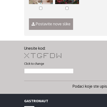
Postavite nove slike
Unesite kod:
* * ******* ***** ******* ****** * *
* * * * * * * * * *
* * * * * * * * *
* * * **** * * * * *
* * * * *** * * * * * * *
* * * * * * * * ** **
* * * ***** * ****** * *
Click to change
Podaci koje ste upisa
GASTRONAUT