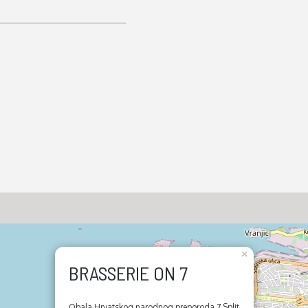
×
BRASSERIE ON 7
Obala Hrvatskog narodnog preporoda 7 Split