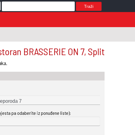
Traži
toran BRASSERIE ON 7, Split
aka.
mjesta pa odaberite iz ponuđene liste):