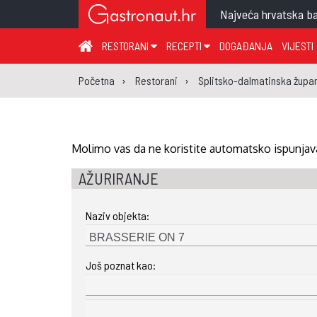
Najveća hrvatska ba
RESTORANI
RECEPTI
DOGAĐANJA
VIJESTI
ZAGREB I ZAGREBAČKA ŽUPANIJA
JUHA
PR
Početna
Restorani
Splitsko-dalmatinska župan
MEĐIMURSKA ŽUPANIJA
GLAVNO JELO
ME
KARLOVAČKA ŽUPANIJA
PRILOG
UM
KOPRIVNIČKO-KRIŽEVAČKA ŽUPANIJA
SALATA
DE
Molimo vas da ne koristite automatsko ispunjava
PRIMORSKO-GORANSKA ŽUPANIJA
PIZZA
NA
AŽURIRANJE
VIROVITIČKO-PODRAVSKA ŽUPANIJA
Naziv objekta:
BRODSKO-POSAVSKA ŽUPANIJA
OSJEČKO-BARANJSKA ŽUPANIJA
Još poznat kao:
VUKOVARSKO-SRIJEMSKA ŽUPANIJA
ISTARSKA ŽUPANIJA