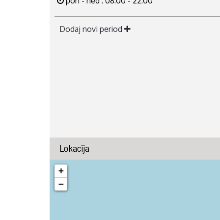
pon - ned : 08:00 - 22:00
Dodaj novi period
Lokacija
+
−