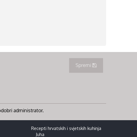
Spremi
 odobri administrator.
Recepti hrvatskih i svjetskih kuhinja
Juha