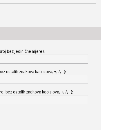
roj bez jedinične mjere):
ez ostalih znakova kao slova, +, /, -):
oj bez ostalih znakova kao slova, +, /, -):