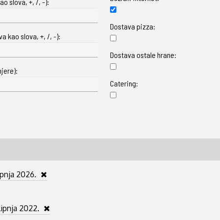
o slova, +, /, -):
Dostava pizza:
 kao slova, +, /, -):
Dostava ostale hrane:
jere):
Catering:
lipnja 2026.
 lipnja 2022.