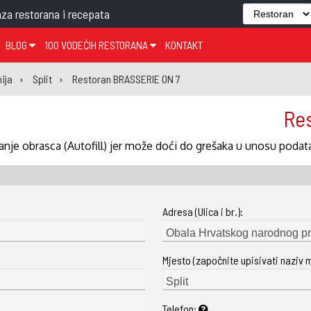
za restorana i recepata
BLOG
100 VODEĆIH RESTORANA
KONTAKT
EDJELO
TEMA TJEDNA
KRAPINSKO-ZAGORSKA ŽUPANIJA
GLASANJE
KNJIGE
ZANIMLJIVOSTI
ija
Split
Restoran BRASSERIE ON 7
ĐUJELO
KLUB
SISAČKO-MOSLAVAČKA ŽUPANIJA
GASTRO REGIJE
Res
AK
VARAŽDINSKA ŽUPANIJA
SERT
BJELOVARSKO-BILOGORSKA ŽUPANIJA
nje obrasca (Autofill) jer može doći do grešaka u unosu podat
PICI
LIČKO-SENJSKA ŽUPANIJA
POŽEŠKO-SLAVONSKA ŽUPANIJA
Adresa (Ulica i br.):
ZADARSKA ŽUPANIJA
ŠIBENSKO-KNINSKA ŽUPANIJA
Mjesto (započnite upisivati naziv 
SPLITSKO-DALMATINSKA ŽUPANIJA
DUBROVAČKO-NERETVANSKA ŽUPANIJA
Telefon: