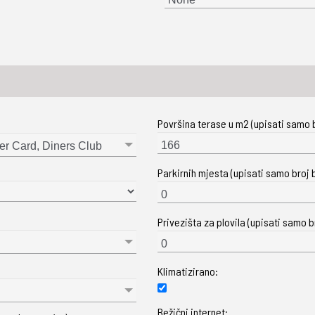
Površina terase u m2 (upisati samo b
er Card, Diners Club
Parkirnih mjesta (upisati samo broj b
Privezišta za plovila (upisati samo br
Klimatizirano:
Bežični internet: