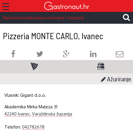
☰
Najveća hrvatska baza restorana i recepata
Pizzeria MONTE CARLO, Ivanec
Ažuriranje
Vlasnik:
Gigant d.o.o.
Akademika Mirka Maleza 31
42240 Ivanec
,
Varaždinska županija
Telefon:
042782678