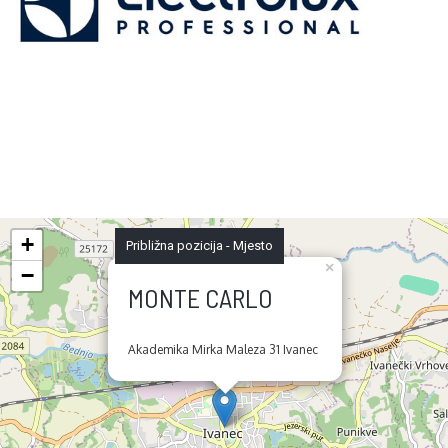
+
Približna pozicija - Mjesto
×
−
MONTE CARLO
Akademika Mirka Maleza 31 Ivanec