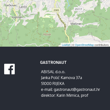
Leaflet
| ©
OpenStreetMap
contributors
GASTRONAUT
ABISAL d.o.o.
Janka Polić Kamova 37a
51000 RIJEKA
e-mail:
gastronaut@gastronaut.hr
direktor:
Karin Mimica
, prof