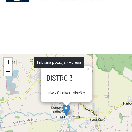
+
Približna pozicija - Adresa
×
−
BISTRO 3
Luka 68 Luka Ludbreška