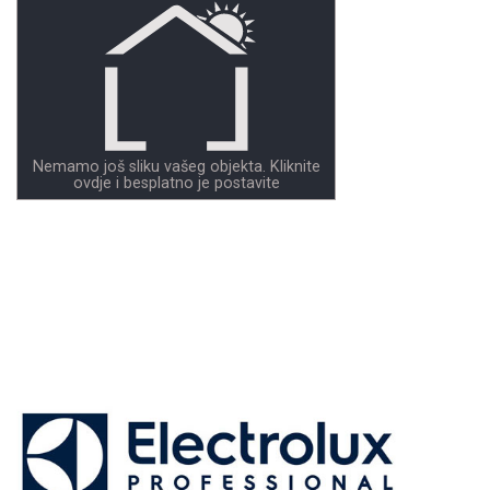
Nemamo još sliku vašeg objekta. Kliknite
ovdje i besplatno je postavite