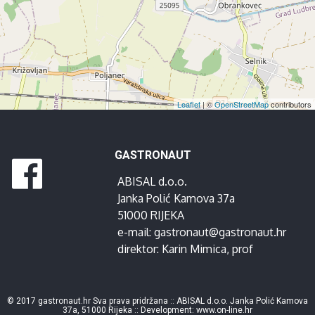
Leaflet
| ©
OpenStreetMap
contributors
GASTRONAUT
ABISAL d.o.o.
Janka Polić Kamova 37a
51000 RIJEKA
e-mail:
gastronaut@gastronaut.hr
direktor:
Karin Mimica
, prof
© 2017 gastronaut.hr Sva prava pridržana :: ABISAL d.o.o. Janka Polić Kamova
37a, 51000 Rijeka :: Development:
www.on-line.hr