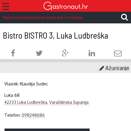
☰
Najveća hrvatska baza restorana i recepata
Bistro BISTRO 3, Luka Ludbreška
Ažuriranje
Vlasnik:
Klaudija Sudec
Luka 68
42233 Luka Ludbreška
,
Varaždinska županija
Telefon:
098248686