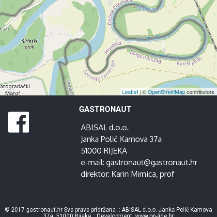
Leaflet
| ©
OpenStreetMap
contributors
GASTRONAUT
ABISAL d.o.o.
Janka Polić Kamova 37a
51000 RIJEKA
e-mail:
gastronaut@gastronaut.hr
direktor:
Karin Mimica
, prof
© 2017 gastronaut.hr Sva prava pridržana :: ABISAL d.o.o. Janka Polić Kamova
37a, 51000 Rijeka :: Development:
www.on-line.hr