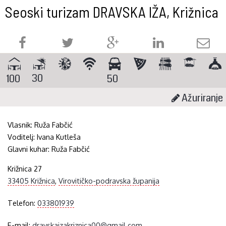
Seoski turizam DRAVSKA IŽA, Križnica
30
100
50
Ažuriranje
Vlasnik:
Ruža Fabčić
Voditelj:
Ivana Kutleša
Glavni kuhar:
Ruža Fabčić
Križnica 27
33405 Križnica
,
Virovitičko-podravska županija
Telefon:
033801939
E-mail:
dravskaizakriznica00@gmail.com