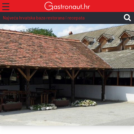
☰
Najveća hrvatska baza restorana i recepata