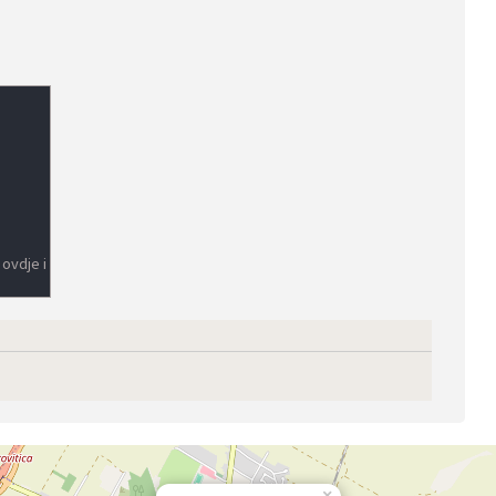
 ovdje i
×