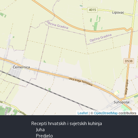
Leaflet
| ©
OpenStreetMap
contributors
Recepti hrvatskih i svjetskih kuhinja
Juha
Predjelo