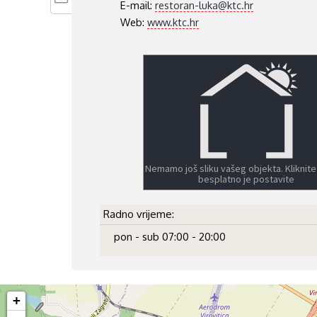
E-mail:
restoran-luka@ktc.hr
Web:
www.ktc.hr
Nemamo još sliku vašeg objekta. Kliknite
besplatno je postavite
Radno vrijeme:
pon - sub 07:00 - 20:00
+