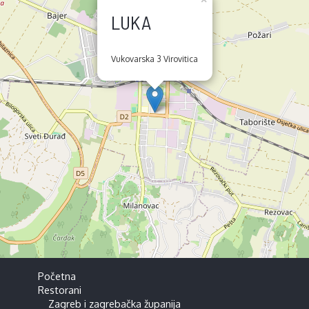
LUKA
Vukovarska 3 Virovitica
Početna
Restorani
Zagreb i zagrebačka županija