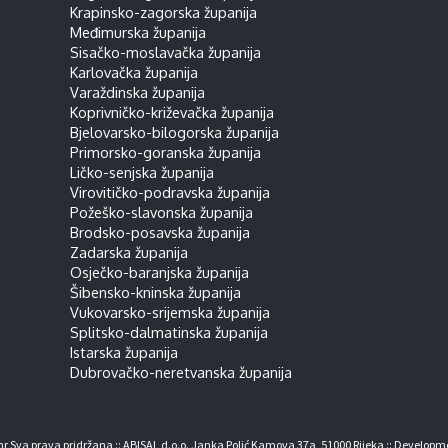
Krapinsko-zagorska županija
Međimurska županija
Sisačko-moslavačka županija
Karlovačka županija
Varaždinska županija
Koprivničko-križevačka županija
Bjelovarsko-bilogorska županija
Primorsko-goranska županija
Ličko-senjska županija
Virovitičko-podravska županija
Požeško-slavonska županija
Brodsko-posavska županija
Zadarska županija
Osječko-baranjska županija
Šibensko-kninska županija
Vukovarsko-srijemska županija
Splitsko-dalmatinska županija
Istarska županija
Dubrovačko-neretvanska županija
r Sva prava pridržana :: ABISAL d.o.o. Janka Polić Kamova 37a, 51000 Rijeka :: Developm