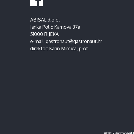
ABISAL d.o.o.
Janka Polić Kamova 37a
51000 RIJEKA
e-mail:
gastronaut@gastronaut.hr
direktor:
Karin Mimica
, prof
© 2017 gastronaut.h