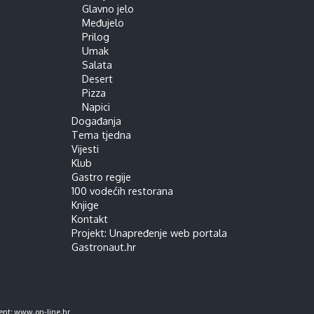
Glavno jelo
Međujelo
Prilog
Umak
Salata
Desert
Pizza
Napici
Događanja
Tema tjedna
Vijesti
Klub
Gastro regije
100 vodećih restorana
Knjige
Kontakt
Projekt: Unapređenje web portala
Gastronaut.hr
ent:
www.on-line.hr