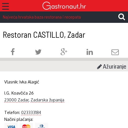
☰
Najveća hrvatska baza restorana i recepata
Restoran CASTILLO, Zadar
Ažuriranje
Vlasnik:
Ivka Alagić
I.G. Koavčića 26
23000 Zadar
,
Zadarska županija
Telefon:
023333184
Načini plaćanja: