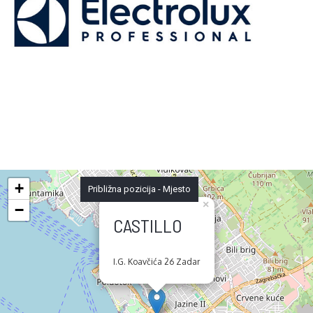
+
Približna pozicija - Mjesto
×
−
CASTILLO
I.G. Koavčića 26 Zadar