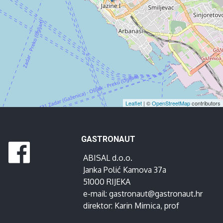
Leaflet
| ©
OpenStreetMap
contributors
GASTRONAUT
ABISAL d.o.o.
Janka Polić Kamova 37a
51000 RIJEKA
e-mail:
gastronaut@gastronaut.hr
direktor:
Karin Mimica
, prof