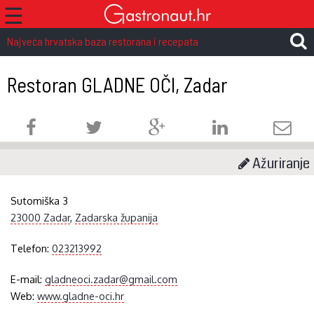
☰
Najveća hrvatska baza restorana i recepata
Restoran GLADNE OČI, Zadar
Ažuriranje
Sutomiška 3
23000 Zadar
,
Zadarska županija
Telefon:
023213992
E-mail:
gladneoci.zadar@gmail.com
Web:
www.gladne-oci.hr