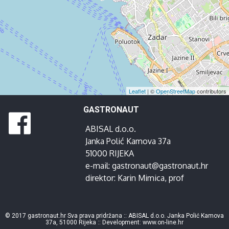
Leaflet
| ©
OpenStreetMap
contributors
GASTRONAUT
ABISAL d.o.o.
Janka Polić Kamova 37a
51000 RIJEKA
e-mail:
gastronaut@gastronaut.hr
direktor:
Karin Mimica
, prof
© 2017 gastronaut.hr Sva prava pridržana :: ABISAL d.o.o. Janka Polić Kamova
37a, 51000 Rijeka :: Development:
www.on-line.hr