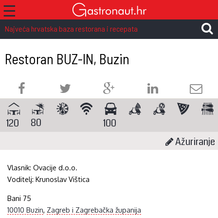
☰
Najveća hrvatska baza restorana i recepata
Restoran BUZ-IN, Buzin
80
120
100
Ažuriranje
Vlasnik:
Ovacije d.o.o.
Voditelj:
Krunoslav Vištica
Bani 75
10010 Buzin
,
Zagreb i Zagrebačka županija