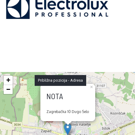
+
Približna pozicija - Adresa
×
−
NOTA
Zagrebačka 10 Dugo Selo