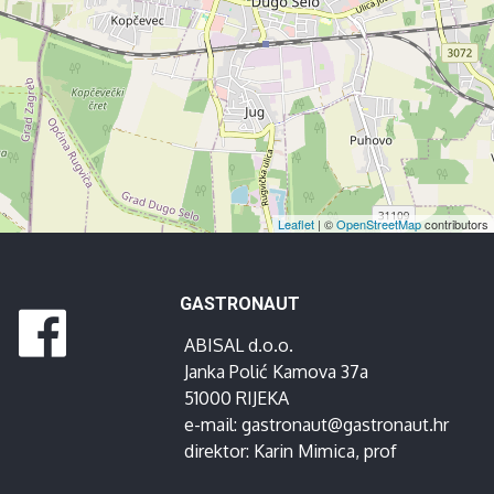
Leaflet
| ©
OpenStreetMap
contributors
GASTRONAUT
ABISAL d.o.o.
Janka Polić Kamova 37a
51000 RIJEKA
e-mail:
gastronaut@gastronaut.hr
direktor:
Karin Mimica
, prof