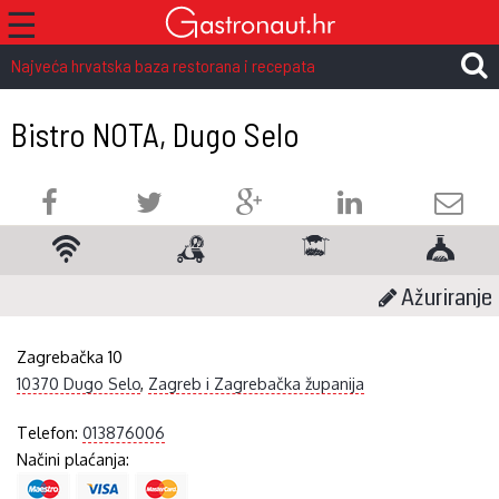
☰
Najveća hrvatska baza restorana i recepata
Bistro NOTA, Dugo Selo
Ažuriranje
Zagrebačka 10
10370 Dugo Selo
,
Zagreb i Zagrebačka županija
Telefon:
013876006
Načini plaćanja: