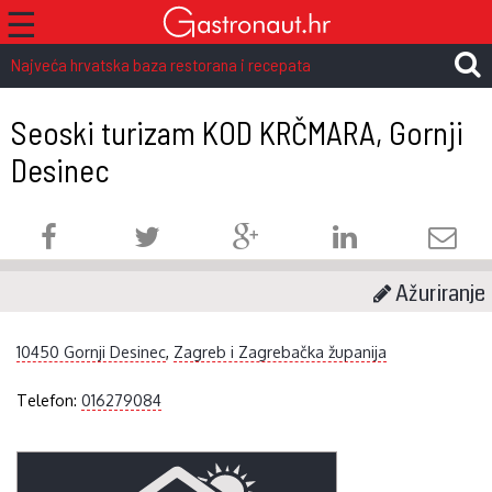
☰
Najveća hrvatska baza restorana i recepata
Seoski turizam KOD KRČMARA, Gornji
Desinec
Ažuriranje
10450 Gornji Desinec
,
Zagreb i Zagrebačka županija
Telefon:
016279084