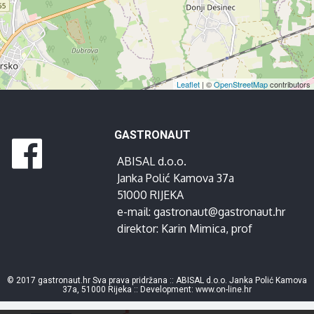
Leaflet
| ©
OpenStreetMap
contributors
GASTRONAUT
ABISAL d.o.o.
Janka Polić Kamova 37a
51000 RIJEKA
e-mail:
gastronaut@gastronaut.hr
direktor:
Karin Mimica
, prof
© 2017 gastronaut.hr Sva prava pridržana :: ABISAL d.o.o. Janka Polić Kamova
37a, 51000 Rijeka :: Development:
www.on-line.hr