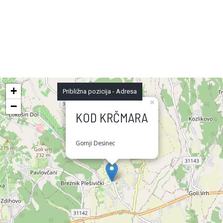
+
Približna pozicija - Adresa
×
−
KOD KRČMARA
Gornji Desinec