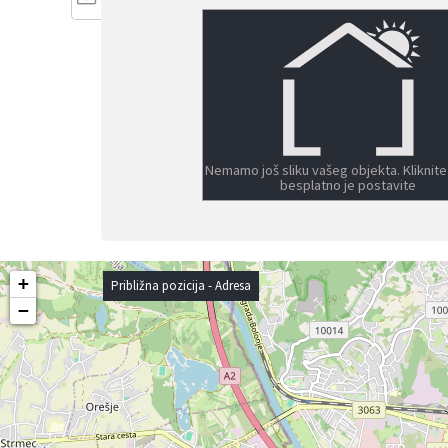
Nemamo još sliku vašeg objekta. Kliknite
besplatno je postavite
+
Približna pozicija - Adresa
−