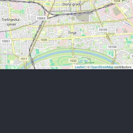
Leaflet
| ©
OpenStreetMap
contributors