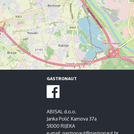
GASTRONAUT
ABISAL d.o.o.
Janka Polić Kamova 37a
51000 RIJEKA
e-mail:
gastronaut@gastronaut.hr