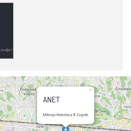
 ovdje i
×
ANET
Milivoja Matošeca 8 Zagreb