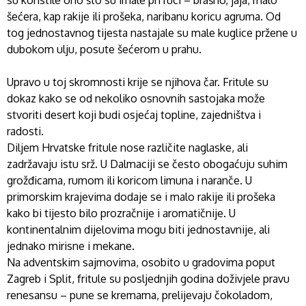
su koristile ono što su imale pri ruci – brašno, jaja, malo
šećera, kap rakije ili prošeka, naribanu koricu agruma. Od
tog jednostavnog tijesta nastajale su male kuglice pržene u
dubokom ulju, posute šećerom u prahu.
Upravo u toj skromnosti krije se njihova čar. Fritule su
dokaz kako se od nekoliko osnovnih sastojaka može
stvoriti desert koji budi osjećaj topline, zajedništva i
radosti.
Diljem Hrvatske fritule nose različite naglaske, ali
zadržavaju istu srž. U Dalmaciji se često obogaćuju suhim
grožđicama, rumom ili koricom limuna i naranče. U
primorskim krajevima dodaje se i malo rakije ili prošeka
kako bi tijesto bilo prozračnije i aromatičnije. U
kontinentalnim dijelovima mogu biti jednostavnije, ali
jednako mirisne i mekane.
Na adventskim sajmovima, osobito u gradovima poput
Zagreb i Split, fritule su posljednjih godina doživjele pravu
renesansu – pune se kremama, prelijevaju čokoladom,