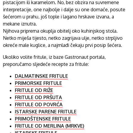
pistacijom ili karamelom. No, bez obzira na suvremene
interpretacije, one najbolje i dalje su one domaće, posute
šećerom u prahu, još tople i lagano hrskave izvana, a
mekane iznutra.
Njihova priprema okuplja obitelj oko kuhinjskog stola.
Netko miješa tijesto, netko zagrijava ulje, netko strpljivo
okreće male kuglice, a najmlađi čekaju prvi posip šećera.
Ukoliko volite fritule, iz baze Gastronaut portala,
preporučamo sljedeće recepte za fritule:
DALMATINSKE FRITULE
PRIMORSKE FRITULE
FRITULE OD RIŽE
FRITULE OD PRŠUTA
FRITULE OD POVRĆA
ISTARSKE PARENE FRITULE
PRIMOŠTENSKE FRITULE
FRITULE OD MERLINA (MRKVE)