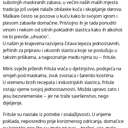
subotnjih maskiranih zabava, u većini naših malih mjesta
tradicija još uvijek nalaže obilaske kuća i skupljanje darova.
Maškare često se pozove u kuću kako bi svojom igrom i
plesom zabavile domaćine. Pristojno ih je tada ponuditi
vinom i nekom od sitnih pokladnih slastica kako ih alkohol
ne bi previše „uhvatio“.
U našim je krajevima razvijena čitava lepeza jednostavnih,
jeftinih za pripravu i ukusnih slastica koje se poslužuju u
takvim prilikama, a najpoznatije među njima su – fritule.
Miris svježe prženih fritula vraća u djetinjstvo, podsjeća na
smijeh pod maskama, zvuk zvonaca i šarenilo kostima.
U vremenu brzih recepata i industrijskih slastica, fritule
ostaju vjerne svojoj jednostavnosti. Možda upravo zato i
jesu bezvremenske – jer ne traže savršenstvo, nego
dijeljenje.
Fritule su nastale iz potrebe i snalažljivosti. U vrijeme
poklada, neposredno prije korizmenog odricanja, domaćice