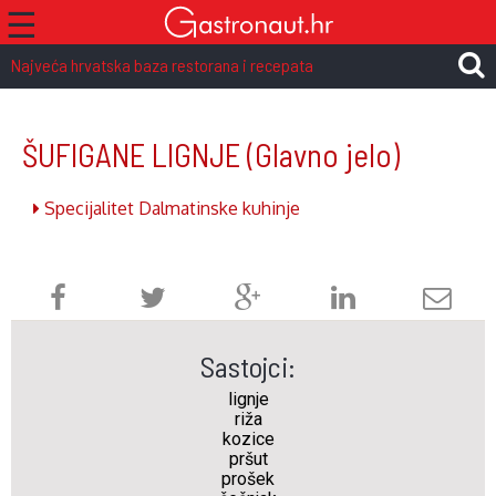
☰
Najveća hrvatska baza restorana i recepata
ŠUFIGANE LIGNJE
(Glavno jelo)
Specijalitet Dalmatinske kuhinje
Sastojci:
lignje
riža
kozice
pršut
prošek