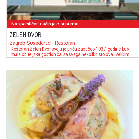
Na specifičan način jelo priprema:
ZELEN DVOR
Zagreb-Susedgrad - Restoran
Restoran Zelen Dvor svoju je priču započeo 1937. godine kao
mala obiteljska gostionica, sa svega nekoliko stolova i velikim
snom – spojiti domaću kuhinju, gostoljubivost i ugodan
ambijent u lijepo iskustvo za goste. Uglednici tadašnjeg
gospodarskog života i poslovnog svijeta prepoznali su tu
diskretnu oazu kvalitetne hrane i dobre kapljice …