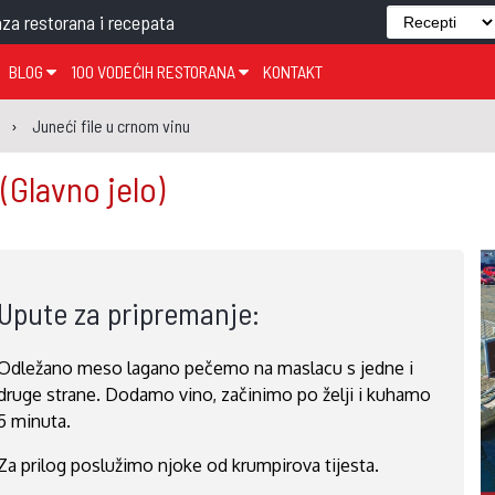
za restorana i recepata
BLOG
100 VODEĆIH RESTORANA
KONTAKT
EDJELO
TEMA TJEDNA
KRAPINSKO-ZAGORSKA ŽUPANIJA
GLASANJE
KNJIGE
ZANIMLJIVOSTI
Juneći file u crnom vinu
ĐUJELO
KLUB
SISAČKO-MOSLAVAČKA ŽUPANIJA
GASTRO REGIJE
U
(Glavno jelo)
AK
VARAŽDINSKA ŽUPANIJA
SERT
BJELOVARSKO-BILOGORSKA ŽUPANIJA
PICI
LIČKO-SENJSKA ŽUPANIJA
Upute za pripremanje:
POŽEŠKO-SLAVONSKA ŽUPANIJA
ZADARSKA ŽUPANIJA
Odležano meso lagano pečemo na maslacu s jedne i
ŠIBENSKO-KNINSKA ŽUPANIJA
druge strane. Dodamo vino, začinimo po želji i kuhamo
SPLITSKO-DALMATINSKA ŽUPANIJA
5 minuta.
DUBROVAČKO-NERETVANSKA ŽUPANIJA
Za prilog poslužimo njoke od krumpirova tijesta.