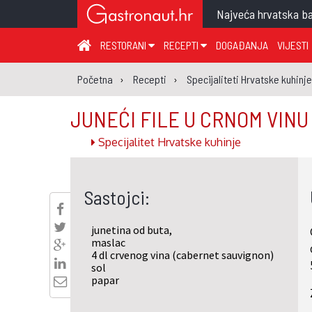
Najveća hrvatska ba
RESTORANI
RECEPTI
DOGAĐANJA
VIJESTI
ZAGREB I ZAGREBAČKA ŽUPANIJA
JUHA
PR
Početna
Recepti
Specijaliteti Hrvatske kuhinje
MEĐIMURSKA ŽUPANIJA
GLAVNO JELO
ME
JUNEĆI FILE U CRNOM VIN
KARLOVAČKA ŽUPANIJA
PRILOG
UM
Specijalitet Hrvatske kuhinje
KOPRIVNIČKO-KRIŽEVAČKA ŽUPANIJA
SALATA
DE
PRIMORSKO-GORANSKA ŽUPANIJA
PIZZA
NA
Sastojci:
VIROVITIČKO-PODRAVSKA ŽUPANIJA
BRODSKO-POSAVSKA ŽUPANIJA
junetina od buta,
OSJEČKO-BARANJSKA ŽUPANIJA
maslac
4 dl crvenog vina (cabernet sauvignon)
VUKOVARSKO-SRIJEMSKA ŽUPANIJA
sol
papar
ISTARSKA ŽUPANIJA