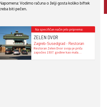
Napomena: Vodimo računa o želji gosta koliko biftek
treba biti pečen.
Na specifičan način jelo priprema:
ZELEN DVOR
Zagreb-Susedgrad - Restoran
Restoran Zelen Dvor svoju je priču
započeo 1937. godine kao mala
obiteljska gostionica, sa svega nekoliko
stolova i velikim snom – spojiti domaću
kuhinju, gostoljubivost i ugodan ambijent
u lijepo iskustvo za goste. Uglednici
tadašnjeg gospodarskog života i
poslovnog svijeta prepoznali su tu
diskretnu oazu kvalitetne hrane i dobre
kapljice …