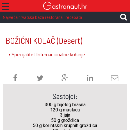
☰
Najveća hrvatska baza restorana i recepata
BOŽIĆNI KOLAČ
(Desert)
Specijalitet Internacionalne kuhinje
Sastojci:
300 g bijelog brašna
120 g maslaca
3 jaja
50 g grožđica
50 g korintskih krupnih grožđica