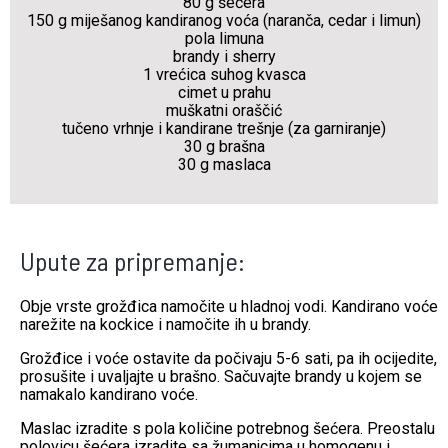
80 g šećera
150 g miješanog kandiranog voća (naranča, cedar i limun)
pola limuna
brandy i sherry
1 vrećica suhog kvasca
cimet u prahu
muškatni oraščić
tučeno
vrhnje i kandirane trešnje (za garniranje)
30 g brašna
30 g maslaca
Upute za pripremanje:
Obje vrste grožđica namočite u hladnoj vodi. Kandirano voće
narežite na kockice i namočite ih u brandy.
Grožđice i voće ostavite da počivaju 5-6 sati, pa ih ocijedite,
prosušite i uvaljajte u brašno. Sačuvajte brandy u kojem se
namakalo kandirano voće.
Maslac izradite s pola količine potrebnog šećera. Preostalu
polovicu šećera izradite sa žumanjcima u homogenu i