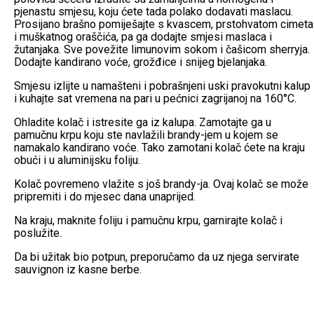
pjenastu smjesu, koju ćete tada polako dodavati maslacu.
Prosijano brašno pomiješajte s kvascem, prstohvatom cimeta
i muškatnog oraščića, pa ga dodajte smjesi maslaca i
žutanjaka. Sve povežite limunovim sokom i čašicom sherryja.
Dodajte kandirano voće, grožđice i snijeg bjelanjaka.
Smjesu izlijte u namašteni i pobrašnjeni uski pravokutni kalup
i kuhajte sat vremena na pari u pećnici zagrijanoj na 160°C.
Ohladite kolač i istresite ga iz kalupa. Zamotajte ga u
pamučnu krpu koju ste navlažili brandy-jem u kojem se
namakalo kandirano voće. Tako zamotani kolač ćete na kraju
obući i u aluminijsku foliju.
Kolač povremeno vlažite s još brandy-ja. Ovaj kolač se može
pripremiti i do mjesec dana unaprijed.
Na kraju, maknite foliju i pamučnu krpu, garnirajte kolač i
poslužite.
Da bi užitak bio potpun, preporučamo da uz njega servirate
sauvignon iz kasne berbe.