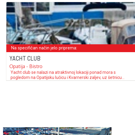
Na specifičan način jelo priprema:
YACHT CLUB
Opatija - Bistro
Yacht club se nalazi na atraktivnoj lokaciji ponad mora s
pogledom na Opatijsku lučicu i Kvarnerski zaljev, uz šetnicu
Lungomare. U gornjem dijelu objekta, smjestila se novouređena
tratorija, a uz more riblji restoran uređen u primorskom štihu.
Veselje i živu boju podižu kreacije Voje Radoičića. Ribari,
nautičari i gurmanski znalci …