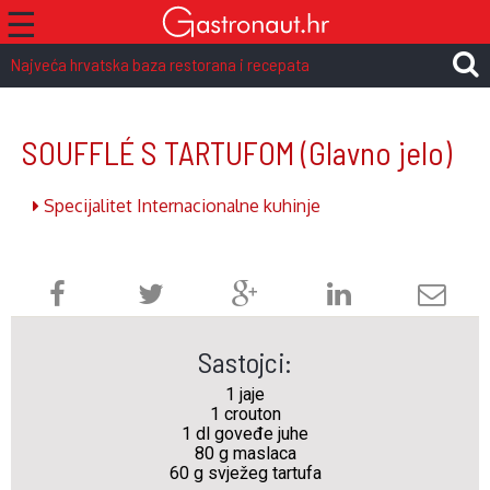
☰
Najveća hrvatska baza restorana i recepata
SOUFFLÉ S TARTUFOM
(Glavno jelo)
Specijalitet Internacionalne kuhinje
Sastojci:
1 jaje
1 crouton
1 dl goveđe juhe
80 g maslaca
60 g svježeg tartufa