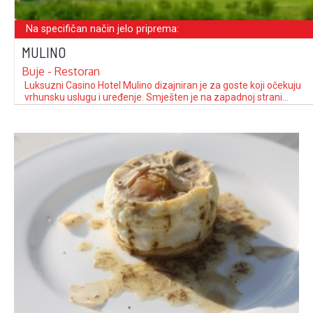
Na specifičan način jelo priprema:
MULINO
Buje - Restoran
Luksuzni Casino Hotel Mulino dizajniran je za goste koji očekuju
vrhunsku uslugu i uređenje. Smješten je na zapadnoj strani
predivnog istarskog poluotoka, u blizini slovenske i talijanske
granice, na uzvisini iznad Piranskog zaljeva. Okružen je
prirodnim parkom solana, maslinicima, vinogradima,
voćnjacima i starim istarskim mjestima. Blaga mediteranska
klima, mirno i …