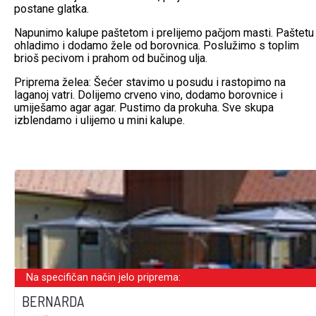
postane glatka.
Napunimo kalupe paštetom i prelijemo pačjom masti. Paštetu
ohladimo i dodamo žele od borovnica. Poslužimo s toplim
brioš pecivom i prahom od bučinog ulja.
Priprema želea: Šećer stavimo u posudu i rastopimo na
laganoj vatri. Dolijemo crveno vino, dodamo borovnice i
umiješamo agar agar. Pustimo da prokuha. Sve skupa
izblendamo i ulijemo u mini kalupe.
Na specifičan način jelo priprema:
BERNARDA