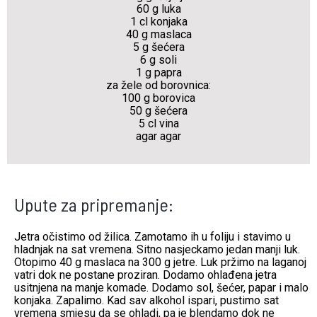
60 g luka
1 cl konjaka
40 g maslaca
5 g šećera
6 g soli
1 g papra
za žele od borovnica:
100 g borovica
50 g šećera
5 cl vina
agar agar
Upute za pripremanje:
Jetra očistimo od žilica. Zamotamo ih u foliju i stavimo u
hladnjak na sat vremena. Sitno nasjeckamo jedan manji luk.
Otopimo 40 g maslaca na 300 g jetre. Luk pržimo na laganoj
vatri dok ne postane proziran. Dodamo ohlađena jetra
usitnjena na manje komade. Dodamo sol, šećer, papar i malo
konjaka. Zapalimo. Kad sav alkohol ispari, pustimo sat
vremena smjesu da se ohladi, pa je blendamo dok ne