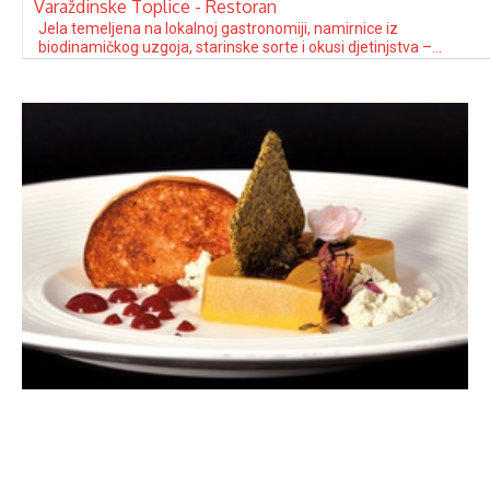
Varaždinske Toplice - Restoran
Jela temeljena na lokalnoj gastronomiji, namirnice iz
biodinamičkog uzgoja, starinske sorte i okusi djetinjstva –
glavne su karakteristike kuhinje i filozofije poslovanja restorana
Bernarda iz Varaždinskih Toplica. Kuhari Bernarde koriste
namirnice vrhunske kvalitete iz vlastitog biodinamičkog uzgoja.
“Težnja da se okrenemo korijenima, starim pasminama i
sortama omogućila nam je da …