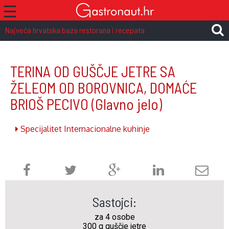
☰
Najveća hrvatska baza restorana i recepata
TERINA OD GUŠČJE JETRE SA
ŽELEOM OD BOROVNICA, DOMAĆE
BRIOŠ PECIVO
(Glavno jelo)
Specijalitet Internacionalne kuhinje
Sastojci:
za 4 osobe
300 g guščje jetre