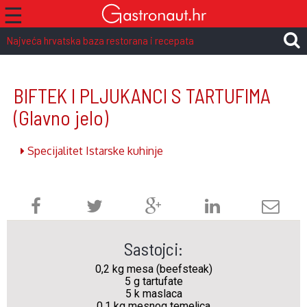
☰
Najveća hrvatska baza restorana i recepata
BIFTEK I PLJUKANCI S TARTUFIMA
(Glavno jelo)
Specijalitet Istarske kuhinje
Sastojci:
0,2 kg mesa (beefsteak)
5 g tartufate
5 k maslaca
0,1 kg mesnog temeljca