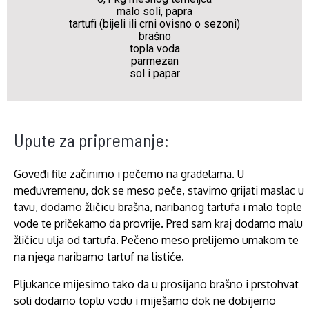
malo soli, papra
tartufi (bijeli ili crni ovisno o sezoni)
brašno
topla voda
parmezan
sol i papar
Upute za pripremanje:
Goveđi file začinimo i pečemo na gradelama. U
međuvremenu, dok se meso peče, stavimo grijati maslac u
tavu, dodamo žličicu brašna, naribanog tartufa i malo tople
vode te pričekamo da provrije. Pred sam kraj dodamo malu
žličicu ulja od tartufa. Pečeno meso prelijemo umakom te
na njega naribamo tartuf na listiće.
Pljukance mijesimo tako da u prosijano brašno i prstohvat
soli dodamo toplu vodu i miješamo dok ne dobijemo