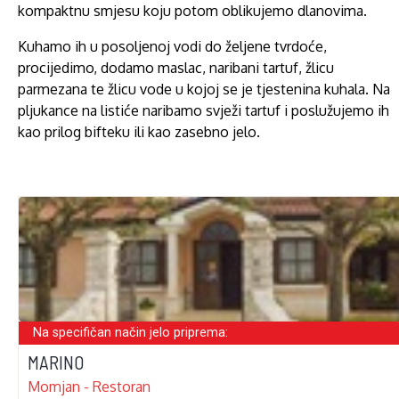
kompaktnu smjesu koju potom oblikujemo dlanovima.
Kuhamo ih u posoljenoj vodi do željene tvrdoće,
procijedimo, dodamo maslac, naribani tartuf, žlicu
parmezana te žlicu vode u kojoj se je tjestenina kuhala. Na
pljukance na listiće naribamo svježi tartuf i poslužujemo ih
kao prilog bifteku ili kao zasebno jelo.
Na specifičan način jelo priprema:
MARINO
Momjan - Restoran