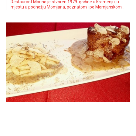
Restaurant Marino je otvoren 1979. godine u Kremenju, u
mjestu u podnožju Momjana, poznatom i po Momjanskom
muškatu.Nalazi se u blizini vodopada Zingarella i biciklističke
staze Parenzana, na glavnoj cesti koja vodi prema Grožnjanu,
gradu umjetnika. Okružen je poznatim vinarijama Kabola,
Kozlović, Prelac i Sinković.Temelj ponude je tradicionalna
istarska kuhinja, …