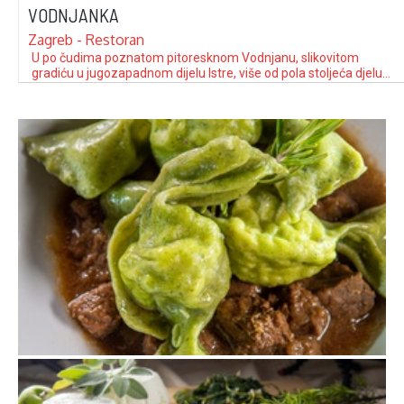
VODNJANKA
Zagreb - Restoran
U po čudima poznatom pitoresknom Vod­nj­anu, slikovitom
gradiću u jugozapadnom dijelu Istre, više od pola stoljeća djeluje
restoran Vodnjanka – obiteljska kulinarska institucija koju
predvodi Svjetlana Celija. Dobitnica je brojnih priznanja,
uključujući i nagradu Turističke zajednice Istarske županije za
više od 50 godina predanog rada u vlastitom restoranu. Osim
što …