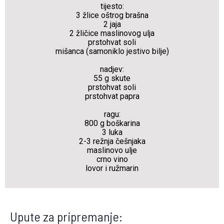
tijesto:
3 žlice oštrog brašna
2 jaja
2 žličice maslinovog ulja
prstohvat soli
mišanca (samoniklo jestivo bilje)
nadjev:
55 g skute
prstohvat soli
prstohvat papra
ragu:
800 g boškarina
3 luka
2-3 režnja češnjaka
maslinovo ulje
crno vino
lovor i ružmarin
Upute za pripremanje: