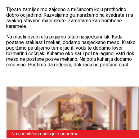
Tijesto zamijesimo zajedno s mišancom koju prethodno
dobro ocijedimo. Razvaljamo ga, narežemo na kvadrate i na
svakog stavimo malo skute. Zamotamo kao bombone
karamele.
Na maslinovom ulju pirjajmo sitno nasjeckani luk. Kada
postane staklast i mekan, dodamo nasjeckano meso. Kratko
popržimo pa ulijemo temeljac ili vodu te dodamo lovor,
ružmarin i češnjak. Kuhamo oko sat i pol na laganoj vatri dok
meso ne postane posve mekano. Na pola kuhanja dodamo
crno vino. Pustimo da reducira, dok ragu ne postane gust.
Na specifičan način jelo priprema: