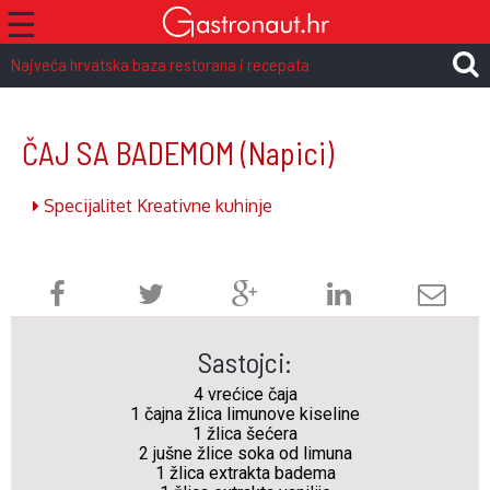
☰
Najveća hrvatska baza restorana i recepata
ČAJ SA BADEMOM
(Napici)
Specijalitet Kreativne kuhinje
Sastojci:
4 vrećice čaja
1 čajna žlica limunove kiseline
1 žlica šećera
2 jušne žlice soka od limuna
1 žlica extrakta badema