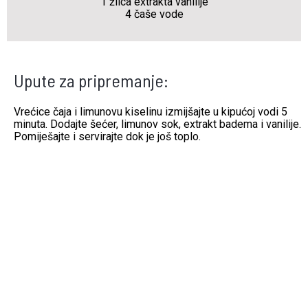
1 žlica extrakta vanilije
4 čaše vode
Upute za pripremanje:
Vrećice čaja i limunovu kiselinu izmijšajte u kipućoj vodi 5
minuta. Dodajte šećer, limunov sok, extrakt badema i vanilije.
Pomiješajte i servirajte dok je još toplo.