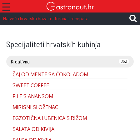
☰
Najveća hrvatska baza restorana i recepata
Specijaliteti hrvatskih kuhinja
Kreativna
352
ČAJ OD MENTE SA ČOKOLADOM
SWEET COFFEE
FILE S ANANSOM
MIRISNI SLOŽENAC
EGZOTIČNA LUBENICA S RIŽOM
SALATA OD KIVIJA