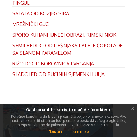
TINGUL
SALATA OD KOZJEG SIRA
MREŽNIČKI GUC
SPORO KUHANI JUNEĆI OBRAZI, RIMSKI NJOK
SEMIFREDDO OD LJEŠNJAKA I BIJELE ČOKOLADE
SA SLANOM KARAMELOM
RIŽOTO OD BOROVNICA I VRGANJA
SLADOLED OD BUČINIH SJEMENKI I ULJA
x
Gastronaut.hr koristi kolačiće (cookies).
Kolačiće koristimo da bi vam pružili što bolje korisničko iskustvo. Ako
nastavite koristiti stranicu bez promjene postavki vašeg preglednika,
pretpostavljamo da prihvaćate sve kolačiće sa gastronaut.hr
Nastavi
Learn more