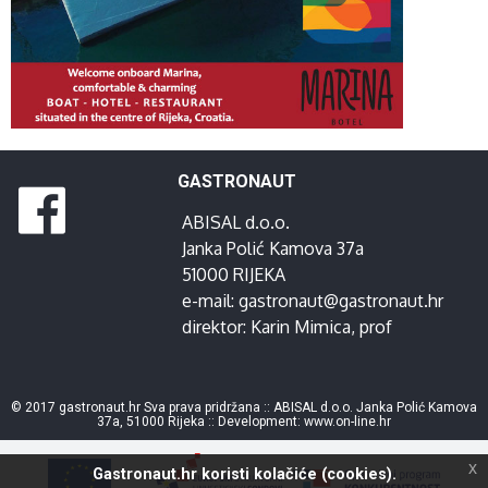
GASTRONAUT
ABISAL d.o.o.
Janka Polić Kamova 37a
51000 RIJEKA
e-mail:
gastronaut@gastronaut.hr
direktor:
Karin Mimica
, prof
© 2017 gastronaut.hr Sva prava pridržana :: ABISAL d.o.o. Janka Polić Kamova
37a, 51000 Rijeka :: Development:
www.on-line.hr
x
Gastronaut.hr koristi kolačiće (cookies).