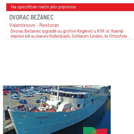
Na specifičan način jelo priprema:
DVORAC BEŽANEC
Valentinovo - Restoran
Dvorac Bežanec izgradili su grofovi Keglević u XVII. st. Kasniji
vlasnici bili su baruni Kollenbach, Schlaum-Linden, te Ottonfels-
Gschvvind. Zbog svoje izuzetne arhitektonske i urbanističke
cjeline Dvorac Bežanec sa svojim perivojem je spomenik kulture
prve kategorije. Osobnom inicijativom i golemim entuzijazmom
Siniše Križanca, obnovljen je 1990. godine kao ekskluzivni hotel.
Danas …