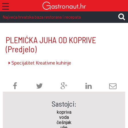
☰
Najveća hrvatska baza restorana i recepata
PLEMIĆKA JUHA OD KOPRIVE
(Predjelo)
Specijalitet Kreativne kuhinje
Sastojci:
kopriva
voda
češnjak
ulje