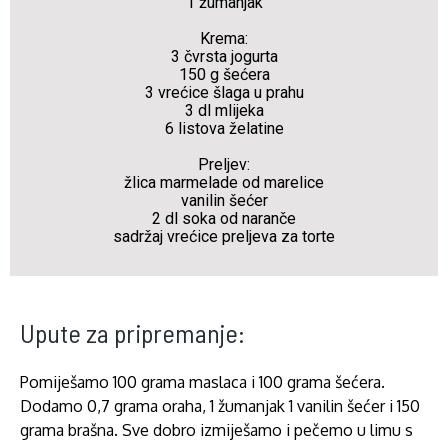
1 žumanjak
Krema:
3 čvrsta jogurta
150 g šećera
3 vrećice šlaga u prahu
3 dl mlijeka
6 listova želatine
Preljev:
žlica marmelade od marelice
vanilin šećer
2 dl soka od naranče
sadržaj vrećice preljeva za torte
Upute za pripremanje:
Pomiješamo 100 grama maslaca i 100 grama šećera.
Dodamo 0,7 grama oraha, 1 žumanjak 1 vanilin šećer i 150
grama brašna. Sve dobro izmiješamo i pečemo u limu s