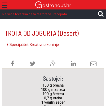
☰
Najveća hrvatska baza restorana i recepata
TROTA OD JOGURTA
(Desert)
Specijalitet Kreativne kuhinje
Sastojci:
150 g brašna
100 g maslaca
100 g šećera
0,7 g oraha
1 vanilin šećer