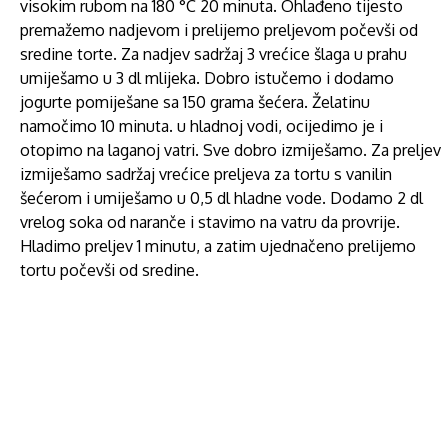
visokim rubom na 180 °C 20 minuta. Ohlađeno tijesto
premažemo nadjevom i prelijemo preljevom počevši od
sredine torte. Za nadjev sadržaj 3 vrećice šlaga u prahu
umiješamo u 3 dl mlijeka. Dobro istučemo i dodamo
jogurte pomiješane sa 150 grama šećera. Želatinu
namočimo 10 minuta. u hladnoj vodi, ocijedimo je i
otopimo na laganoj vatri. Sve dobro izmiješamo. Za preljev
izmiješamo sadržaj vrećice preljeva za tortu s vanilin
šećerom i umiješamo u 0,5 dl hladne vode. Dodamo 2 dl
vrelog soka od naranče i stavimo na vatru da provrije.
Hladimo preljev 1 minutu, a zatim ujednačeno prelijemo
tortu počevši od sredine.