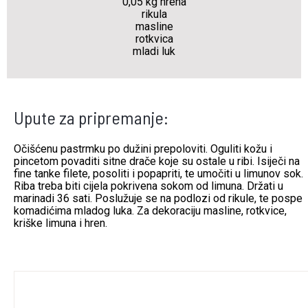
0,05 kg hrena
rikula
masline
rotkvica
mladi luk
Upute za pripremanje:
Očišćenu pastrmku po dužini prepoloviti. Oguliti kožu i
pincetom povaditi sitne drače koje su ostale u ribi. Isiječi na
fine tanke filete, posoliti i popapriti, te umočiti u limunov sok.
Riba treba biti cijela pokrivena sokom od limuna. Držati u
marinadi 36 sati. Poslužuje se na podlozi od rikule, te pospe
komadićima mladog luka. Za dekoraciju masline, rotkvice,
kriške limuna i hren.