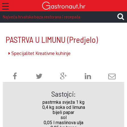
☰
Najveća hrvatska baza restorana i recepata
PASTRVA U LIMUNU
(Predjelo)
Specijalitet Kreativne kuhinje
Sastojci:
pastrmka svježa 1 kg
0,4 kg soka od limuna
bijeli papar
sol
0,05 l
maslinova ulja