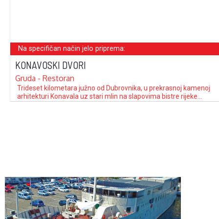
Na specifičan način jelo priprema:
KONAVOSKI DVORI
Gruda - Restoran
Trideset kilometara južno od Dubrovnika, u prekrasnoj kamenoj
arhitekturi Konavala uz stari mlin na slapovima bistre rijeke
Ljute, smješten je restoran Konavoski dvori. Ovaj nesvakidašnji
ugođaj, tišina i žubor rijeke, žive pastrve u bazenima, čisti zrak i
otvoreni oganj naprosto mame uživanju u poznatim
konavoskim specijalitetima. Vezeni stolnjaci unikatne
vrijednosti …