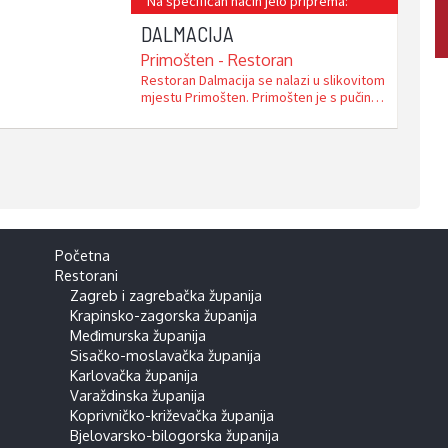
Na specifičan način jelo priprema:
DALMACIJA
Primošten - Restoran
Restoran Dalmacija se nalazi u slikovitom
mjestu Primošten. Primošten je s pučine
okružen vijencem od sedam otočića, a sa
zaleđa slikovitim i sunčanim obroncima
čuvenih Primoštenskih vinograda, od
kojih dobivamo čuveno vino Babić.
Primošten se nalazi u neposrednoj blizini
Šibenika i Splita, te nacionalnih parkova
Kornati i Krka. Usprkos nasljeđu …
Početna
Restorani
Zagreb i zagrebačka županija
Krapinsko-zagorska županija
Međimurska županija
Sisačko-moslavačka županija
Karlovačka županija
Varaždinska županija
Koprivničko-križevačka županija
Bjelovarsko-bilogorska županija