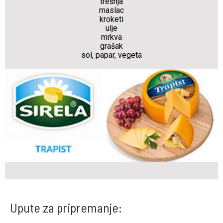
trešnja
maslac
kroketi
ulje
mrkva
grašak
sol, papar, vegeta
Upute za pripremanje: