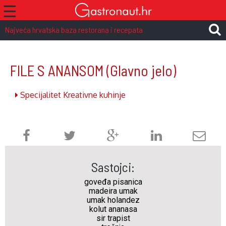
☰
Najveća hrvatska baza restorana i recepata
FILE S ANANSOM
(Glavno jelo)
Specijalitet Kreativne kuhinje
Sastojci:
goveđa pisanica
madeira umak
umak holandez
kolut ananasa
sir trapist