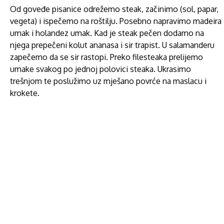
Od goveđe pisanice odrežemo steak, začinimo (sol, papar,
vegeta) i ispečemo na roštilju. Posebno napravimo madeira
umak i holandez umak. Kad je steak pečen dodamo na
njega prepečeni kolut ananasa i sir trapist. U salamanderu
zapečemo da se sir rastopi. Preko filesteaka prelijemo
umake svakog po jednoj polovici steaka. Ukrasimo
trešnjom te poslužimo uz mješano povrće na maslacu i
krokete.