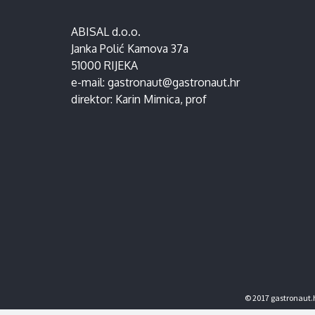
ABISAL d.o.o.
Janka Polić Kamova 37a
51000 RIJEKA
e-mail:
gastronaut@gastronaut.hr
direktor:
Karin Mimica
, prof
© 2017 gastronaut.h