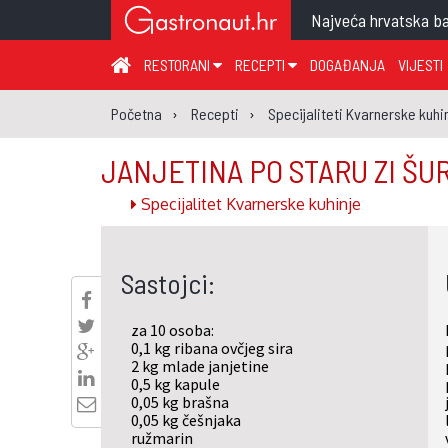
Najveća hrvatska ba
RESTORANI
RECEPTI
DOGAĐANJA
VIJESTI
ZAGREB I ZAGREBAČKA ŽUPANIJA
JUHA
PR
Početna
Recepti
Specijaliteti Kvarnerske kuhi
MEĐIMURSKA ŽUPANIJA
GLAVNO JELO
ME
JANJETINA PO STARU ZI ŠU
KARLOVAČKA ŽUPANIJA
PRILOG
UM
Specijalitet Kvarnerske kuhinje
KOPRIVNIČKO-KRIŽEVAČKA ŽUPANIJA
SALATA
DE
PRIMORSKO-GORANSKA ŽUPANIJA
PIZZA
NA
Sastojci:
VIROVITIČKO-PODRAVSKA ŽUPANIJA
BRODSKO-POSAVSKA ŽUPANIJA
za 10 osoba:
OSJEČKO-BARANJSKA ŽUPANIJA
0,1 kg ribana ovčjeg sira
2 kg mlade janjetine
VUKOVARSKO-SRIJEMSKA ŽUPANIJA
0,5 kg kapule
0,05 kg brašna
ISTARSKA ŽUPANIJA
0,05 kg češnjaka
ružmarin