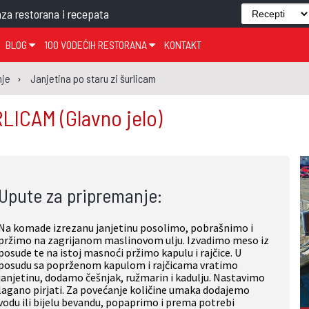
za restorana i recepata
BLOG
100 VODEĆIH RESTORANA
KONTAKT
EDJELO
TEMA TJEDNA
KRAPINSKO-ZAGORSKA ŽUPANIJA
GLASANJE
KNJIGE
ZANIMLJIVOSTI
nje
Janjetina po staru zi šurlicam
ĐUJELO
KLUB
SISAČKO-MOSLAVAČKA ŽUPANIJA
GASTRO REGIJE
RLICAM
(Glavno jelo)
AK
VARAŽDINSKA ŽUPANIJA
SERT
BJELOVARSKO-BILOGORSKA ŽUPANIJA
PICI
LIČKO-SENJSKA ŽUPANIJA
Upute za pripremanje:
POŽEŠKO-SLAVONSKA ŽUPANIJA
ZADARSKA ŽUPANIJA
Na komade izrezanu janjetinu posolimo, pobrašnimo i
ŠIBENSKO-KNINSKA ŽUPANIJA
pržimo na zagrijanom maslinovom ulju. Izvadimo meso iz
posude te na istoj masnoći pržimo kapulu i rajčice. U
SPLITSKO-DALMATINSKA ŽUPANIJA
posudu sa poprženom kapulom i rajčicama vratimo
janjetinu, dodamo češnjak, ružmarin i kadulju. Nastavimo
DUBROVAČKO-NERETVANSKA ŽUPANIJA
lagano pirjati. Za povećanje količine umaka dodajemo
vodu ili bijelu bevandu, popaprimo i prema potrebi