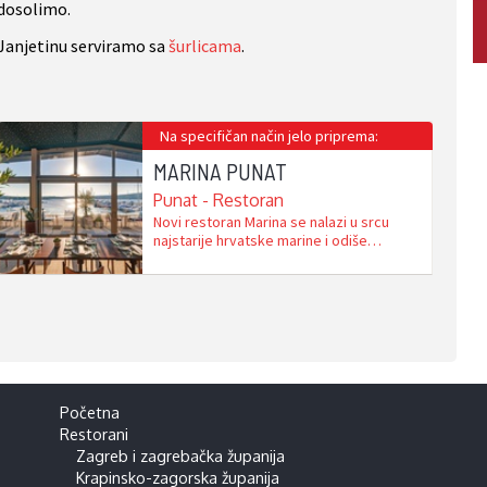
dosolimo.
Janjetinu serviramo sa
šurlicama
.
Na specifičan način jelo priprema:
MARINA PUNAT
Punat - Restoran
Novi restoran Marina se nalazi u srcu
najstarije hrvatske marine i odiše
jedinstvenim nautičkim ugođajem. Stari
je restoran srušen u listopadu 2022., a na
njegovom mjestu je, u manje od godinu
dana, poput feniksa iznikao novi i
suvremeniji objekt, konceptom i
dizajnom prilagođen novom mileniju.
Ukupan broj mjesta u restoranu …
Početna
Restorani
Zagreb i zagrebačka županija
Krapinsko-zagorska županija