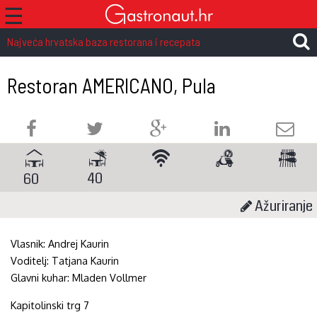
☰
Najveća hrvatska baza restorana i recepata
Restoran AMERICANO, Pula
40
60
Ažuriranje
Vlasnik:
Andrej Kaurin
Voditelj:
Tatjana Kaurin
Glavni kuhar:
Mladen Vollmer
Kapitolinski trg 7