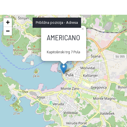
+
Približna pozicija - Adresa
×
−
AMERICANO
Kapitolinski trg 7 Pula