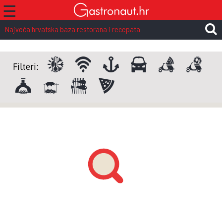
☰
Najveća hrvatska baza restorana i recepata
Filteri: