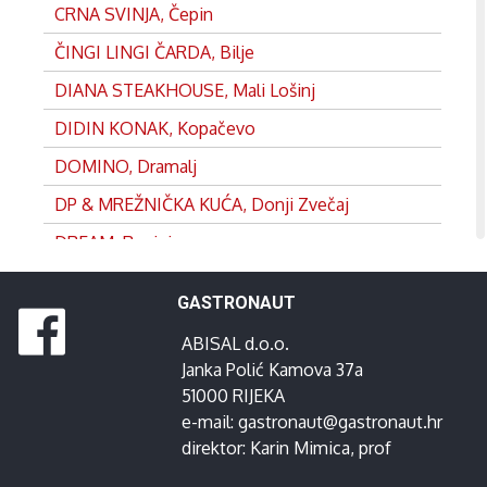
CRNA SVINJA, Čepin
ČINGI LINGI ČARDA, Bilje
DIANA STEAKHOUSE, Mali Lošinj
DIDIN KONAK, Kopačevo
DOMINO, Dramalj
DP & MREŽNIČKA KUĆA, Donji Zvečaj
DREAM, Rovinj
DVOR, Split
GASTRONAUT
EDEN, Satnica
ABISAL d.o.o.
FRANKOPAN, Ogulin
Janka Polić Kamova 37a
GANEUM, Lovran
51000 RIJEKA
e-mail:
gastronaut@gastronaut.hr
GOSPOJA, Vrbnik
direktor:
Karin Mimica
, prof
GRADINA, Josipdol