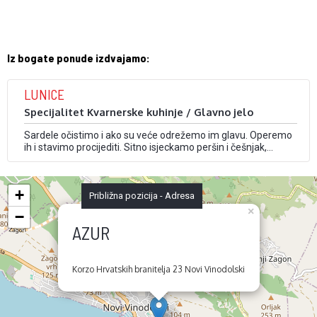
Iz bogate ponude izdvajamo:
LUNICE
Specijalitet Kvarnerske kuhinje / Glavno jelo
Sardele očistimo i ako su veće odrežemo im glavu. Operemo
ih i stavimo procijediti. Sitno isjeckamo peršin i češnjak,
pomiješamo sol i papar te u šaku slažemo sardele po 5 do 6
komada. Uvaljamo ih u sjeckani češnjak i peršin, te u bijelo ili
žuto brašno. Lunice pečemo na vrućem …
+
Približna pozicija - Adresa
×
−
AZUR
Korzo Hrvatskih branitelja 23 Novi Vinodolski