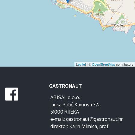
Leaflet
| ©
OpenStreetMap
contributors
GASTRONAUT
ABISAL d.o.o.
Janka Polić Kamova 37a
51000 RIJEKA
e-mail:
gastronaut@gastronaut.hr
direktor:
Karin Mimica
, prof