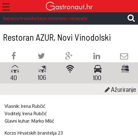
☰
Najveća hrvatska baza restorana i recepata
Restoran AZUR, Novi Vinodolski
106
40
100
Ažuriranje
Vlasnik:
Irena Rubčić
Voditelj:
Irena Rubčić
Glavni kuhar:
Marko Milić
Korzo Hrvatskih branitelja 23