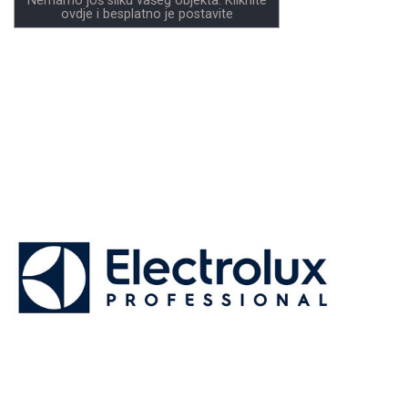
Nemamo još sliku vašeg objekta. Kliknite
ovdje i besplatno je postavite