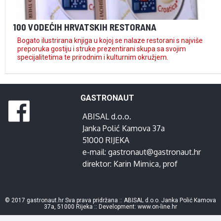
100 VODEĆIH HRVATSKIH RESTORANA
Bogato ilustrirana knjiga u kojoj se nalaze restorani s najviše
preporuka gostiju i struke prezentirani skupa sa svojim
specijalitetima te prirodnim i kulturnim okružjem.
GASTRONAUT
ABISAL d.o.o.
Janka Polić Kamova 37a
51000 RIJEKA
e-mail:
gastronaut@gastronaut.hr
direktor:
Karin Mimica
, prof
© 2017 gastronaut.hr Sva prava pridržana :: ABISAL d.o.o. Janka Polić Kamova
37a, 51000 Rijeka :: Development:
www.on-line.hr