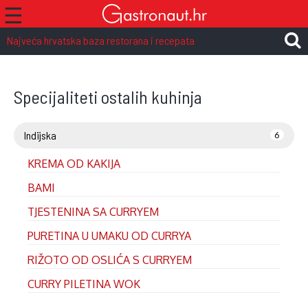
☰
Najveća hrvatska baza restorana i recepata
Specijaliteti ostalih kuhinja
Indijska
6
KREMA OD KAKIJA
BAMI
TJESTENINA SA CURRYEM
PURETINA U UMAKU OD CURRYA
RIŽOTO OD OSLIĆA S CURRYEM
CURRY PILETINA WOK