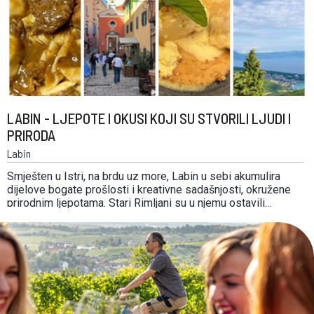
LABIN - LJEPOTE I OKUSI KOJI SU STVORILI LJUDI I
PRIRODA
Labin
Smješten u Istri, na brdu uz more, Labin u sebi akumulira
dijelove bogate prošlosti i kreativne sadašnjosti, okružene
prirodnim ljepotama. Stari Rimljani su u njemu ostavili
tragove i zavjetni kamen božice Sentone, zaštitnice putnika,
Venecijanci svoje palače, rudari tunele i dio svoje arhitekture.
Sve to možete danas razgledati, a potom …