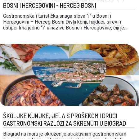
BOSNI I HERCEGOVINI - HERCEG BOSNI
Gastronomska i turistička snaga slova “i” u Bosni i
Hercegovini – Herceg Bosni Divlji konji, hajduci, sirevi i
uštipci Ima jedno “i” u nazivu Bosne i Hercegovine, čiji je
identitet prožet predivnom prirodom, bogatom poviješću i
zamamnim okusima njihovih refleksija na tanjuru. U njemu se
stapa hercegovački krš s bosanskim …
ŠKOLJKE KUNJKE, JELA S PROŠEKOM I DRUGI
GASTRONOMSKI RAZLOZI ZA SKRENUTI U BIOGRAD
Biograd na moru je okružen je atraktivnim gastronomskim