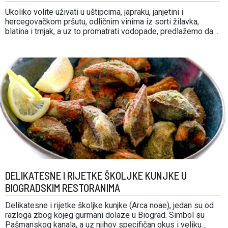
Ukoliko volite uživati u uštipcima, japraku, janjetini i
hercegovačkom pršutu, odličnim vinima iz sorti žilavka,
blatina i trnjak, a uz to promatrati vodopade, predlažemo da
razmislite o posjeti Ljubuškom. Smješten 20-ak km od
granice s Hrvatskom, u zaleđu između Splita i Dubrovnika,
okružen je prirodnim zelenim oazama s vodopadima,
trsovima …
DELIKATESNE I RIJETKE ŠKOLJKE KUNJKE U
BIOGRADSKIM RESTORANIMA
Delikatesne i rijetke školjke kunjke (Arca noae), jedan su od
razloga zbog kojeg gurmani dolaze u Biograd. Simbol su
Pašmanskog kanala, a uz njihov specifičan okus i veliku