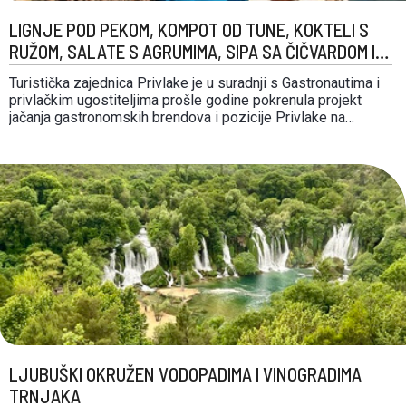
LIGNJE POD PEKOM, KOMPOT OD TUNE, KOKTELI S
RUŽOM, SALATE S AGRUMIMA, SIPA SA ČIČVARDOM I
DRUGI GASTRONOMSKI ADUTI PRIVLAKE
Turistička zajednica Privlake je u suradnji s Gastronautima i
privlačkim ugostiteljima prošle godine pokrenula projekt
jačanja gastronomskih brendova i pozicije Privlake na
gastronomskim kartama. Restorani su sa ponosom počeli
isticati jela sa sipom i čičvardom, tradicionalna sabunjarska
jela te delicije s ulovima privlačkih ribara. Jedna od legendi o
Privlaci koju …
LJUBUŠKI OKRUŽEN VODOPADIMA I VINOGRADIMA
TRNJAKA