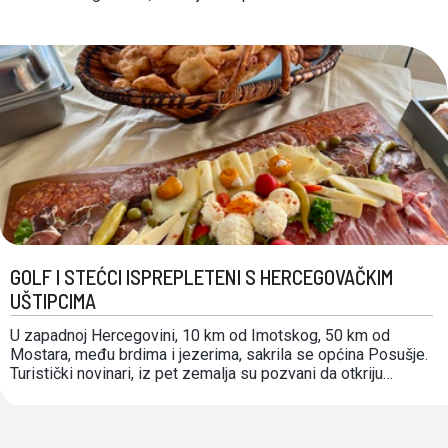
prehrambenu vrijednost, kroz povijest su njuhove ljušture
koristili i u građevini. U prošlom su stoljeću nestajale u više
navrata, no vratile su …
GOLF I STEĆCI ISPREPLETENI S HERCEGOVAČKIM
UŠTIPCIMA
U zapadnoj Hercegovini, 10 km od Imotskog, 50 km od
Mostara, među brdima i jezerima, sakrila se općina Posušje.
Turistički novinari, iz pet zemalja su pozvani da otkriju
njezine čari. Kažu domaćini u Posušju, da su najpoznatiji po
svadbenom turizmu. Za njime slijede ljubitelji prirode –
planinari i promatrači ptica. …