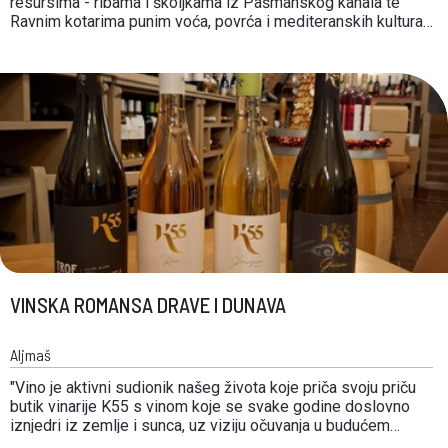
resursima - ribama i školjkama iz Pašmanskog kanala te
Ravnim kotarima punim voća, povrća i mediteranskih kultura.
Bogatstvo okoliša, reflektira se i u ponudi biogradskih
restorana i konoba. U njihovoj kuhinji, trag je ostavila i bogata
povijest kraljevskog grada za koji su …
VINSKA ROMANSA DRAVE I DUNAVA
Aljmaš
"Vino je aktivni sudionik našeg života koje priča svoju priču
butik vinarije K55 s vinom koje se svake godine doslovno
iznjedri iz zemlje i sunca, uz viziju očuvanja u budućem
vremenu. Naš najveći luksuz je što baštinimo i vinograd