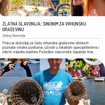
ZLATNA SLAVONIJA: SINONIM ZA VRHUNSKU
GRAŠEVINU
Zlatna Slavonija
Pravi je doživljaj uz čašu vrhunske graševine obilaziti
poznate vinske podrume, uživati u lokalnim specijalitetima i
otkriti vrijednu baštinu Požeško-slavonske županije Ima
nešto magično i opuštajuće u tom prekrasnom slavonskom
krajobrazu, u njegovim plodnim dolinama i zelenim
vinogradima na padinama Papuka, Krndije, Požeške gore,
Psunja i Dilj gore. Gotovo 800 …