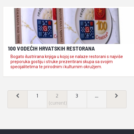
100 VODEĆIH HRVATSKIH RESTORANA
Bogato ilustrirana knjiga u kojoj se nalaze restorani s najviše
preporuka gostiju i struke prezentirani skupa sa svojim
specijalitetima te prirodnim i kulturnim okružjem.
1
2
3
…
(current)