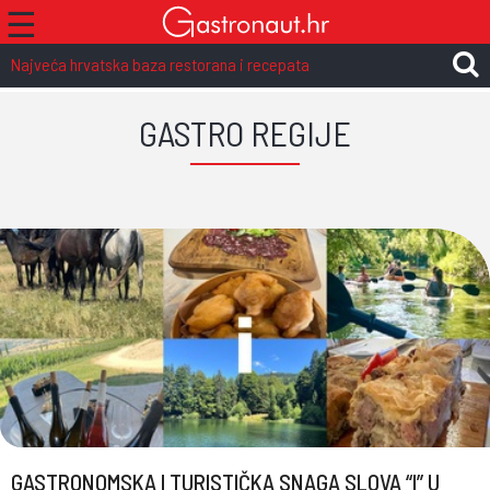
☰
Najveća hrvatska baza restorana i recepata
GASTRO REGIJE
GASTRONOMSKA I TURISTIČKA SNAGA SLOVA “I” U