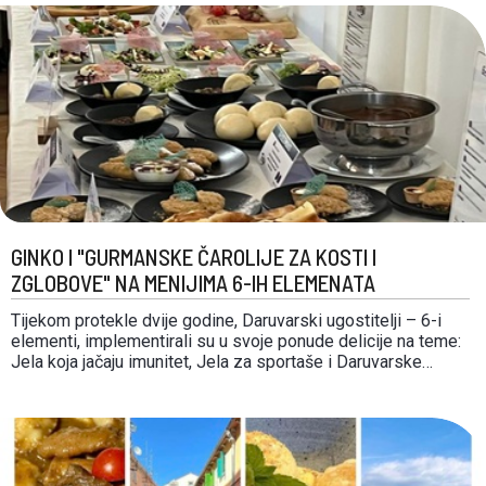
među najstarijima na cijelom ovom području, a vinograd star
preko 100 …
GINKO I "GURMANSKE ČAROLIJE ZA KOSTI I
ZGLOBOVE" NA MENIJIMA 6-IH ELEMENATA
Tijekom protekle dvije godine, Daruvarski ugostitelji – 6-i
elementi, implementirali su u svoje ponude delicije na teme:
Jela koja jačaju imunitet, Jela za sportaše i Daruvarske
parove. Ove godine, ponuda je obogaćena i pićima na bazi
ginka – jednog od simbola grada Daruvara te jelima s
lokalnim lješnjacima i sirevima. …