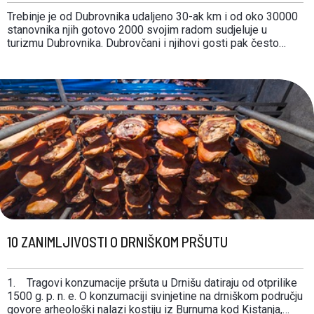
Trebinje je od Dubrovnika udaljeno 30-ak km i od oko 30000
stanovnika njih gotovo 2000 svojim radom sudjeluje u
turizmu Dubrovnika. Dubrovčani i njihovi gosti pak često
dolaze u Trebinje u nabavke i po gastro/eno doživljaje koji su
u Trebinju nekoliko puta financijski povoljniji. Taj vas gradić u
Istočnoj Hercegovini, …
10 ZANIMLJIVOSTI O DRNIŠKOM PRŠUTU
1. Tragovi konzumacije pršuta u Drnišu datiraju od otprilike
1500 g. p. n. e. O konzumaciji svinjetine na drniškom području
govore arheološki nalazi kostiju iz Burnuma kod Kistanja,