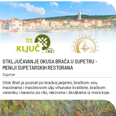
obilježavaju velika …
OTKLJUČAVANJE OKUSA BRAČA U SUPETRU -
MENIJI SUPETARSKIH RESTORANA
Supetar
Otok Brač je poznat po bračkoj janjetini, bračkom siru,
maslinama i maslinovom ulju vrhunske kvalitete, bračkom
vareniku i naravno po ribi, rakovima i školjkama iz mora koje
Brač okružuje. Većina turista dolazi na otok Brač trajektima u
Supetar a u supetarskim restoranima otključavaju se
autentični okusi bračkih namirnica i tradicionalnih …