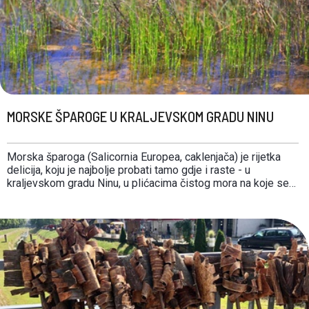
MORSKE ŠPAROGE U KRALJEVSKOM GRADU NINU
Morska šparoga (Salicornia Europea, caklenjača) je rijetka
delicija, koju je najbolje probati tamo gdje i raste - u
kraljevskom gradu Ninu, u plićacima čistog mora na koje se
nadovezuje s kopno. Sezona joj je od svibnja do srpnja. Bere
se ručno. Kao biljaka koja raste iz mora, uspijeva
komprimirati i …