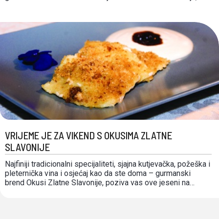
gdje je nađen dokaz kako se rimska vojska koristila
svinjetinom u svojoj prehrani. Prvi poznati pisani dokument o
soljenom svinjskom mesu potječe …
VRIJEME JE ZA VIKEND S OKUSIMA ZLATNE
SLAVONIJE
Najfiniji tradicionalni specijaliteti, sjajna kutjevačka, požeška i
pleternička vina i osjećaj kao da ste doma – gurmanski
brend Okusi Zlatne Slavonije, poziva vas ove jeseni na
degustiranje najboljeg od svoje ponude. Predstavljamo
ukusni vodič kroz putovanje Požeško – slavonskom
županijom. Što isprobati od lokalnih specijaliteta? Slobodno