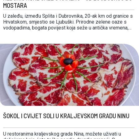
MOSTARA
U zaleđu, između Splita i Dubrovnika, 20-ak km od granice s
Hrvatskom, smjestio se Ljubuški. Prirodne zelene oaze s
vodopadima, bogata povijest koja seže u antička vremena,
vrhunski okusi prirodno uzgojenih namirnica te vina iz
autentičnih sorti žilavke, blatine i trnjka čine ga destinacijom
koju vrijedi posjetiti i u njoj …
ŠOKOL I CVIJET SOLI U KRALJEVSKOM GRADU NINU
U restoranima kraljevskog grada Nina, možete uživati u