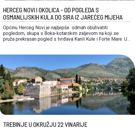
HERCEG NOVI I OKOLICA - OD POGLEDA S
OSMANLIJSKIH KULA DO SIRA IZ JAREĆEG MIJEHA
Općinu Herceg Novi je najljepše odmah obuhvatiti
pogledom, skupa s Boka-kotarskim zaljevom na koji se
pruža prekrasan pogled s tvrđava Kanli Kule i Forte Mare. U
kamenoj, staroj jezgri grada čeka vas niz fotogeničnih
ostataka povijesti od Sahat kule iz osmanlijskog doba, preko
bizantijskih bazilika i mramornih crkava. Centralno mjesto …
TREBINJE U OKRUŽJU 22 VINARIJE