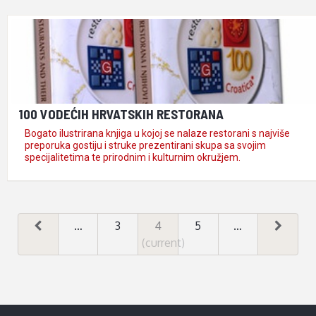
zatražite paštetu od …
100 VODEĆIH HRVATSKIH RESTORANA
Bogato ilustrirana knjiga u kojoj se nalaze restorani s najviše
preporuka gostiju i struke prezentirani skupa sa svojim
specijalitetima te prirodnim i kulturnim okružjem.
…
3
4
5
…
(current)