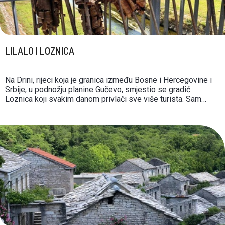
LILALO I LOZNICA
Na Drini, rijeci koja je granica između Bosne i Hercegovine i
Srbije, u podnožju planine Gučevo, smjestio se gradić
Loznica koji svakim danom privlači sve više turista. Sam
grad pršti životom i kreativnošću, a okružen je zelenilom u
kojem se kriju fotogenični ostaci povijesti i etno-gastro
kutci. Posjetili smo ih …