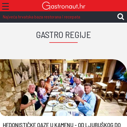
☰
Najveća hrvatska baza restorana i recepata
GASTRO REGIJE
HEDONISTIČKE OAZE U KAMENU - OD LJUBUŠKOG DO