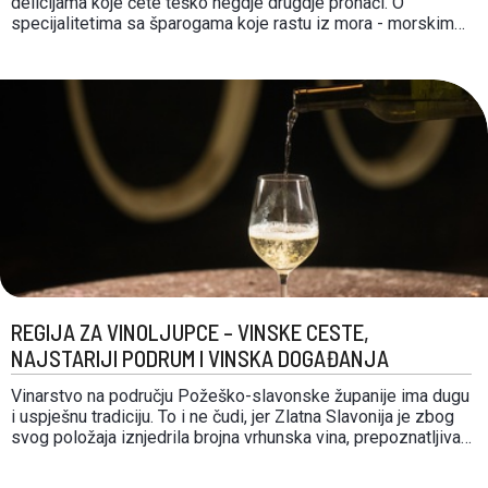
delicijama koje ćete teško negdje drugdje pronaći. O
specijalitetima sa šparogama koje rastu iz mora - morskim
šparogama možete pročitati više u na ovom linku, a skretanje
u Nin preporučamo i zbog Ninskog šokola i Cvijeta soli.
Ninski Šokol delicija je neponovljivog …
REGIJA ZA VINOLJUPCE – VINSKE CESTE,
NAJSTARIJI PODRUM I VINSKA DOGAĐANJA
Vinarstvo na području Požeško-slavonske županije ima dugu
i uspješnu tradiciju. To i ne čudi, jer Zlatna Slavonija je zbog
svog položaja iznjedrila brojna vrhunska vina, prepoznatljiva
u Hrvatskoj, ali i svijetu. Vinsku regiju koja se proteže od
Virovitice i Daruvara pa sve do Dunava i Baranje na zapadu,