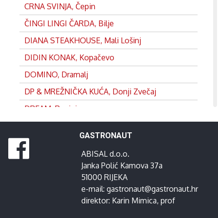
CRNA SVINJA, Čepin
ČINGI LINGI ČARDA, Bilje
DIANA STEAKHOUSE, Mali Lošinj
DIDIN KONAK, Kopačevo
DOMINO, Dramalj
DP & MREŽNIČKA KUĆA, Donji Zvečaj
DREAM, Rovinj
DVOR, Split
GASTRONAUT
EDEN, Satnica
ABISAL d.o.o.
FRANKOPAN, Ogulin
Janka Polić Kamova 37a
GANEUM, Lovran
51000 RIJEKA
e-mail:
gastronaut@gastronaut.hr
GOSPOJA, Vrbnik
direktor:
Karin Mimica
, prof
GRADINA, Josipdol