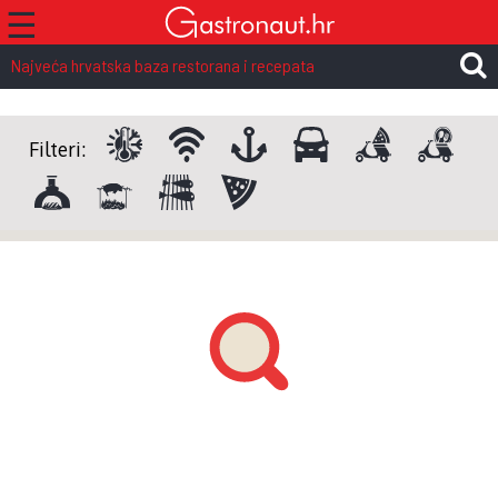
☰
Najveća hrvatska baza restorana i recepata
Filteri: