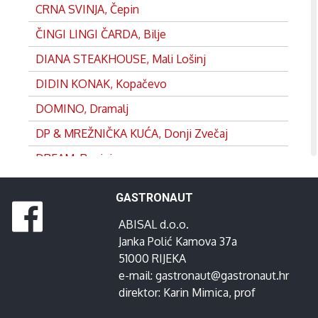
CRNA SVINJA, Čepin
ČINGI LINGI ČARDA, Bilje
DIANA STEAKHOUSE, Mali Lošinj
DIDIN KONAK, Kopačevo
DOMINO, Dramalj
DP & MREŽNIČKA KUĆA, Donji Zvečaj
DREAM, Rovinj
DVOR, Split
GASTRONAUT
EDEN, Satnica
ABISAL d.o.o.
FRANKOPAN, Ogulin
Janka Polić Kamova 37a
GANEUM, Lovran
51000 RIJEKA
e-mail:
gastronaut@gastronaut.hr
GOSPOJA, Vrbnik
direktor:
Karin Mimica
, prof
GRADINA, Josipdol