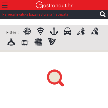
☰
Najveća hrvatska baza restorana i recepata
Filteri: